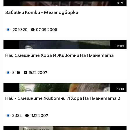
03:51
Забавни Котки - Мегаподборка
209 820
07.09.2006
07:09
Най Смешните Хора И Животни На Планетата
5 116
15.12.2007
15:18
Най - Смешните Животни И Хора На Планетата 2
3 434
11.12.2007