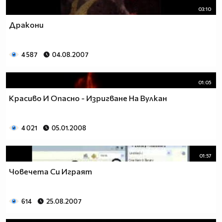
03:10
Дракони
4 587
04.08.2007
01:05
Красиво И Опасно - Изригване На Вулкан
4 021
05.01.2008
01:57
Човечета Си Играят
614
25.08.2007