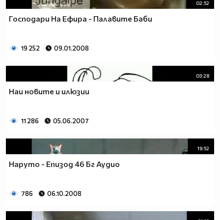
02:52
Господари На Ефира - Палавите Баби
19 252
09.01.2008
03:28
Наи новите и илюзии
11 286
05.06.2007
19:52
Наруто - Епизод 46 Бг Аудио
786
06.10.2008