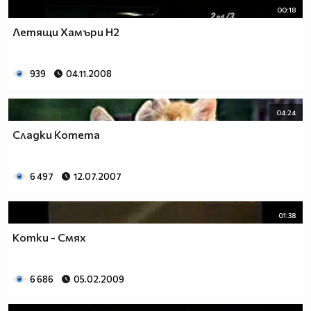
00:18
Летящи Хамъри H2
939
04.11.2008
04:24
Сладки Котета
6 497
12.07.2007
01:38
Котки - Смях
6 686
05.02.2009