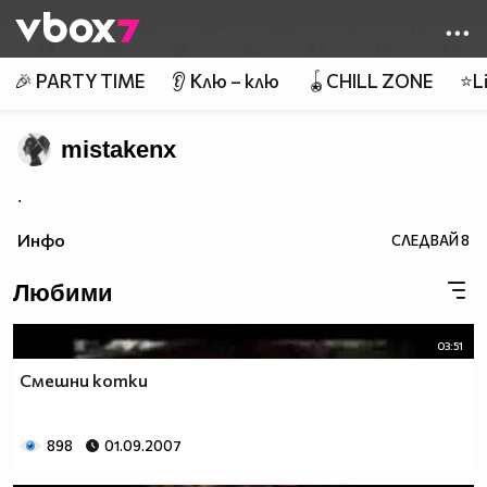
Member of
👾
🎉 PARTY TIME
👂 Клю – клю
🪀CHILL ZONE
⭐Li
mistakenx
.
Инфо
СЛЕДВАЙ
8
Любими
03:51
Смешни котки
898
01.09.2007