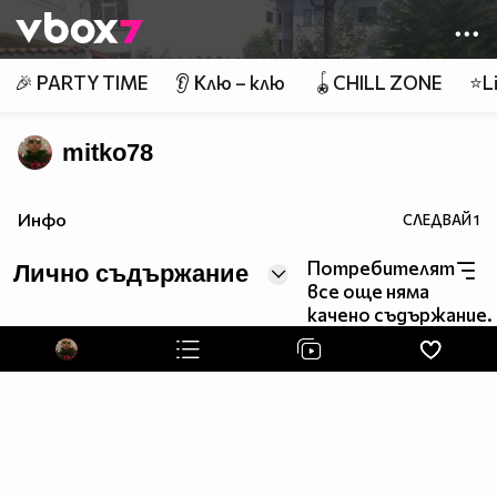
Member of
👾
🎉 PARTY TIME
👂 Клю – клю
🪀CHILL ZONE
⭐Li
mitko78
Инфо
СЛЕДВАЙ
1
Потребителят
Лично съдържание
все още няма
качено съдържание.