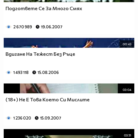
Подгответе Се За Много Смях
2 670 989
19.06.2007
00:43
Вдигане На Тежест Без Ръце
1 493 118
15.08.2006
03:04
(18+) Не Е Това Което Си Мислите
1 236 020
15.09.2007
03:51