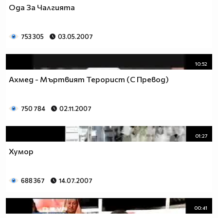
Ода За Чалгията
753 305
03.05.2007
10:52
Ахмед - Мъртвият Терорист (С Превод)
750 784
02.11.2007
01:27
Хумор
688 367
14.07.2007
00:41