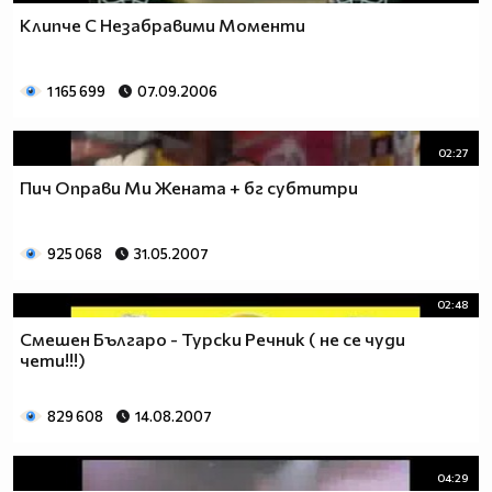
Клипче С Незабравими Моменти
1 165 699
07.09.2006
02:27
Пич Оправи Ми Жената + бг субтитри
925 068
31.05.2007
02:48
Смешен Българо - Турски Речник ( не се чуди
чети!!!)
829 608
14.08.2007
04:29