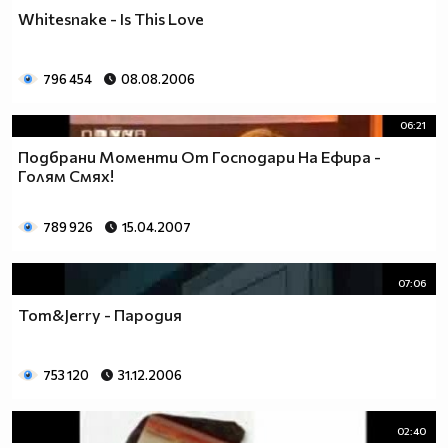
Whitesnake - Is This Love
796 454
08.08.2006
06:21
Подбрани Моменти От Господари На Ефира -
Голям Смях!
789 926
15.04.2007
07:06
Tom&Jerry - Пародия
753 120
31.12.2006
02:40