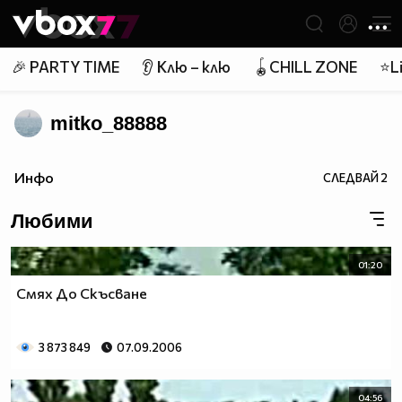
Member of
👾
🎉 PARTY TIME
👂 Клю – клю
🪀CHILL ZONE
⭐Li
mitko_88888
Инфо
СЛЕДВАЙ
2
Любими
01:20
Смях До Скъсване
3 873 849
07.09.2006
04:56