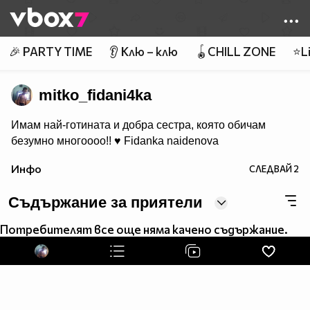
Member of
👾
🎉 PARTY TIME
👂 Клю – клю
🪀CHILL ZONE
⭐Li
mitko_fidani4ka
Имам най-готинaта и добра сестра, която обичам
безумно многоооо!! ♥ Fidanka naidenova
Инфо
СЛЕДВАЙ
2
Съдържание за приятели
Потребителят все още няма качено съдържание.