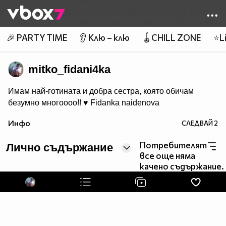
Member of
👾
🎉 PARTY TIME
👂 Клю – клю
🪀CHILL ZONE
⭐Li
mitko_fidani4ka
Имам най-готинaта и добра сестра, която обичам
безумно многоооо!! ♥ Fidanka naidenova
Инфо
СЛЕДВАЙ
2
Потребителят
Лично съдържание
все още няма
качено съдържание.