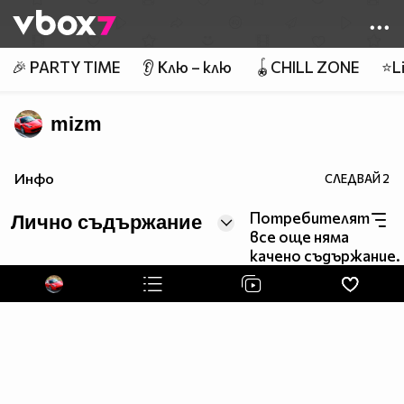
Member of
👾
🎉 PARTY TIME
👂 Клю – клю
🪀CHILL ZONE
⭐Li
mizm
Инфо
СЛЕДВАЙ
2
Потребителят
Лично съдържание
все още няма
качено съдържание.