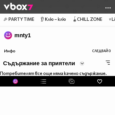
Member of
👾
🎉 PARTY TIME
👂 Клю – клю
🪀CHILL ZONE
⭐Li
mnty1
Инфо
СЛЕДВАЙ
0
Съдържание за приятели
Потребителят все още няма качено съдържание.