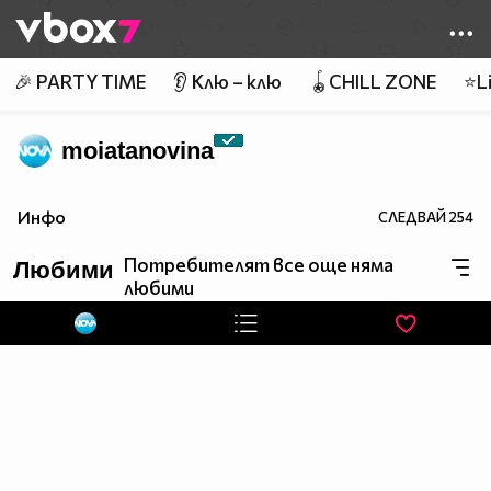
Member of
👾
🎉 PARTY TIME
👂 Клю – клю
🪀CHILL ZONE
⭐Li
moiatanovina
Инфо
СЛЕДВАЙ
254
Потребителят все още няма
Любими
любими