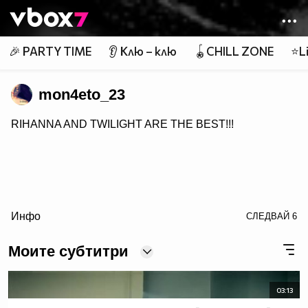
Member of
👾
🎉 PARTY TIME
👂 Клю – клю
🪀CHILL ZONE
⭐Li
mon4eto_23
RIHANNA AND TWILIGHT ARE THE BEST!!!
Инфо
СЛЕДВАЙ
6
Моите субтитри
03:13