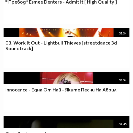
* Превод* Esmee Denters - Admit It [ High Quality ]
03:34
03. Work It Out - Lightbull Thieves [streetdance 3d
Soundtrack]
03:54
Innocence - Една От Най - Яките Песни На Аврил
02:45