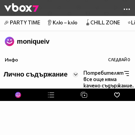
Member of
👾
🎉 PARTY TIME
👂 Клю – клю
🪀CHILL ZONE
⭐Li
moniqueiv
Инфо
СЛЕДВАЙ
0
Потребителят
Лично съдържание
все още няма
качено съдържание.