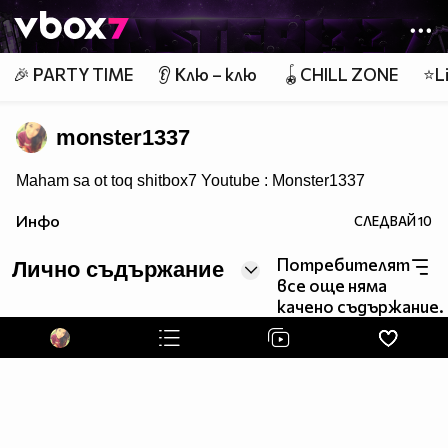
Member of
👾
🎉 PARTY TIME
👂 Клю – клю
🪀CHILL ZONE
⭐Li
monster1337
Maham sa ot toq shitbox7 Youtube : Monster1337
Инфо
СЛЕДВАЙ
10
Потребителят
Лично съдържание
все още няма
качено съдържание.