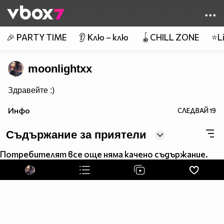
Member of
👾
🎉 PARTY TIME
👂 Клю – клю
🪀CHILL ZONE
⭐Li
moonlightxx
Здравейте :)
Инфо
СЛЕДВАЙ
19
Съдържание за приятели
Потребителят все още няма качено съдържание.