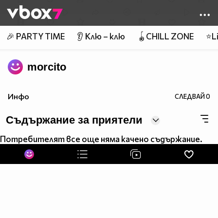
Member of
👾
🎉 PARTY TIME
👂 Клю – клю
🪀CHILL ZONE
⭐Li
morcito
Инфо
СЛЕДВАЙ
0
Съдържание за приятели
Потребителят все още няма качено съдържание.