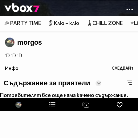
Member of
👾
🎉 PARTY TIME
👂 Клю – клю
🪀CHILL ZONE
⭐Li
morgos
:D :D :D
Инфо
СЛЕДВАЙ
1
Съдържание за приятели
Потребителят все още няма качено съдържание.