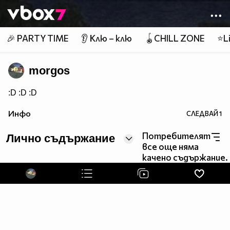
Member of
👾
🎉 PARTY TIME
👂 Клю – клю
🪀CHILL ZONE
⭐Li
morgos
:D :D :D
Инфо
СЛЕДВАЙ
1
Потребителят
Лично съдържание
все още няма
качено съдържание.