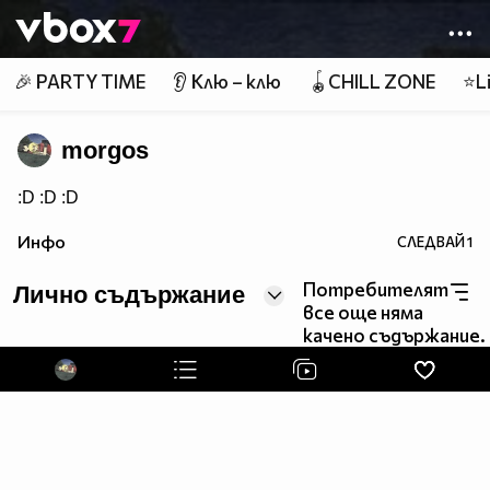
Member of
👾
🎉 PARTY TIME
👂 Клю – клю
🪀CHILL ZONE
⭐Li
morgos
:D :D :D
Инфо
СЛЕДВАЙ
1
Потребителят
Лично съдържание
все още няма
качено съдържание.