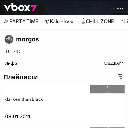
Member of
👾
🎉 PARTY TIME
👂 Клю – клю
🪀CHILL ZONE
⭐Li
morgos
:D :D :D
Инфо
СЛЕДВАЙ
1
Плейлисти
7
darken than black
08.01.2011