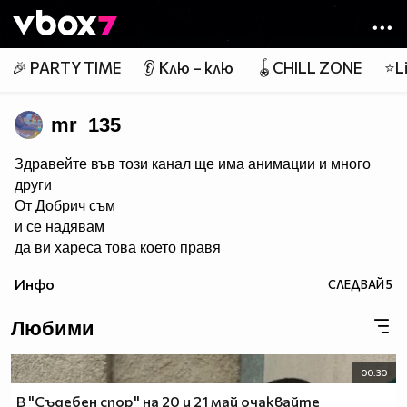
Member of
👾
🎉 PARTY TIME
👂 Клю – клю
🪀CHILL ZONE
⭐Li
mr_135
Здравейте във този канал ще има анимации и много
други
От Добрич съм
и се надявам
да ви хареса това което правя
Инфо
СЛЕДВАЙ
5
Любими
00:30
В "Съдебен спор" на 20 и 21 май очаквайте