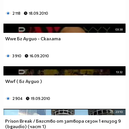
2 118
18.09.2010
03:38
Wwe Бг Аудио - Скалата
3 910
16.09.2010
13:32
Wwf ( Бг Аудио )
2 904
19.09.2010
23:10
Prison Break / Бягство от затвора сезон 1 епизод 9
(bgaudio) (част 1)