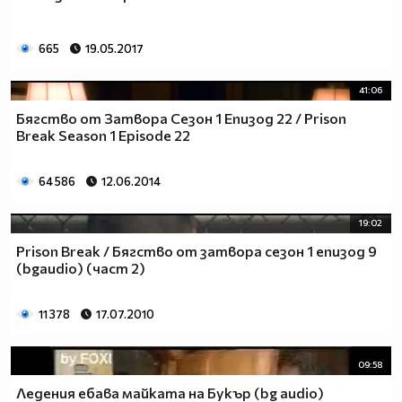
665
19.05.2017
41:06
Бягство от Затвора Сезон 1 Епизод 22 / Prison
Break Season 1 Episode 22
64 586
12.06.2014
19:02
Prison Break / Бягство от затвора сезон 1 епизод 9
(bgaudio) (част 2)
11 378
17.07.2010
09:58
Ледения ебава майката на Букър (bg audio)