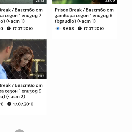
23:13
23:09
 Break / Бягство от
Prison Break / Бягство от
а сезон 1 епизод 7
затвора сезон 1 епизод 8
o) (част 1)
(bgaudio) (част 1)
90
17.07.2010
8 668
17.07.2010
19:02
 Break / Бягство от
а сезон 1 епизод 9
o) (част 2)
78
17.07.2010