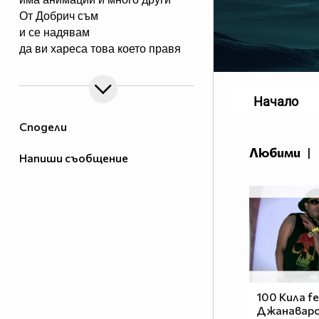
От Добрич съм
и се надявам
да ви хареса това което правя
Начало
Сподели
Любими
|
Напиши съобщение
100 Кила fe
Джанаваро