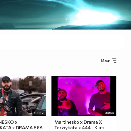
Име
03:57
04:44
NESKO x
Martinesko x Drama X
KATA x DRAMA БЯЛ
Terziykata x 444 - Klati