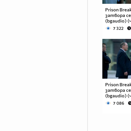
Prison Brea
затвора се
(bgaudio) (
7 322
Prison Brea
затвора се
(bgaudio) (
7 086