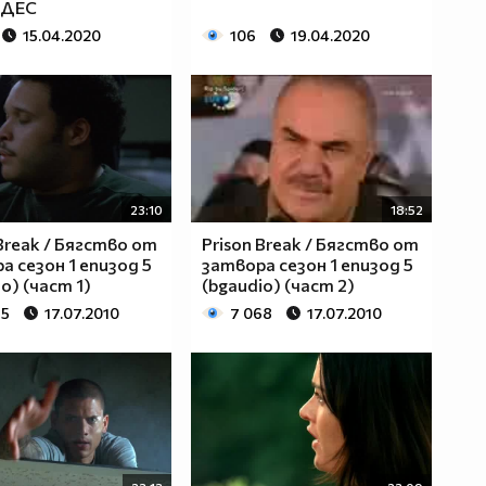
ЕДЕС
15.04.2020
106
19.04.2020
23:10
18:52
 Break / Бягство от
Prison Break / Бягство от
а сезон 1 епизод 5
затвора сезон 1 епизод 5
o) (част 1)
(bgaudio) (част 2)
65
17.07.2010
7 068
17.07.2010