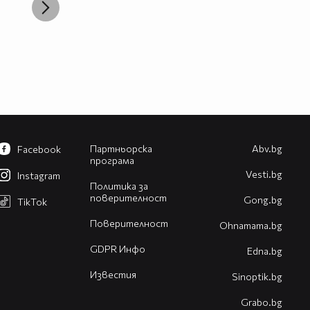
Партньорска
Abv.bg
Facebook
програма
Vesti.bg
Instagram
Политика за
поверителност
Gong.bg
TikTok
Поверителност
Оhnamama.bg
GDPR Инфо
Edna.bg
Известия
Sinoptik.bg
Grabo.bg