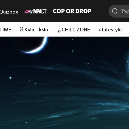
Quizbox
 TIME
👂 Клю – клю
🪀CHILL ZONE
⭐Lifestyle