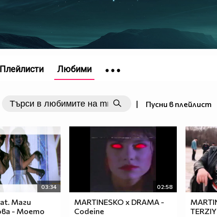
Плейлисти
Любими
|
Пусни в плейлист
03:34
02:58
at. Маги
MARTINESKO x DRAMA -
MARTI
ва - Моето
Codeine
TERZIY