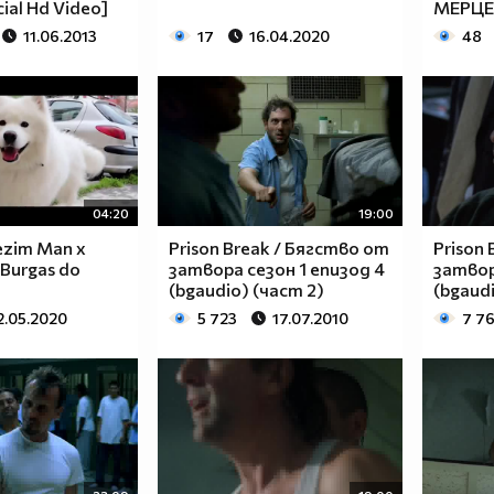
cial Hd Video]
МЕРЦ
11.06.2013
17
16.04.2020
48
04:20
19:00
ezim Man x
Prison Break / Бягство от
Prison
 Burgas do
затвора сезон 1 епизод 4
затвор
(bgaudio) (част 2)
(bgaudi
2.05.2020
5 723
17.07.2010
7 7