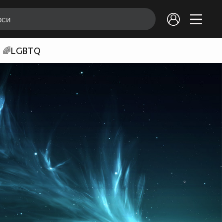
🌈LGBTQ