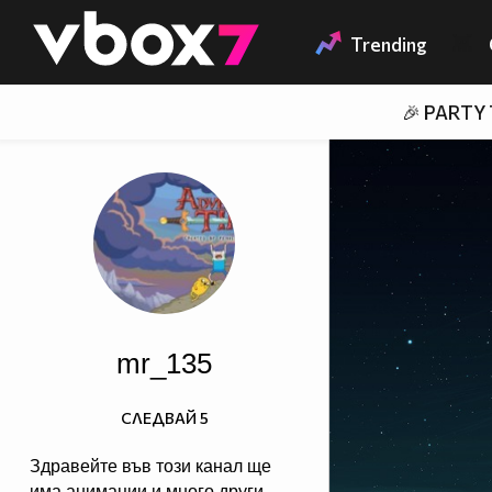
Member of
👾
Trending
🎉 PARTY
mr_135
СЛЕДВАЙ
5
Здравейте във този канал ще
има анимации и много други