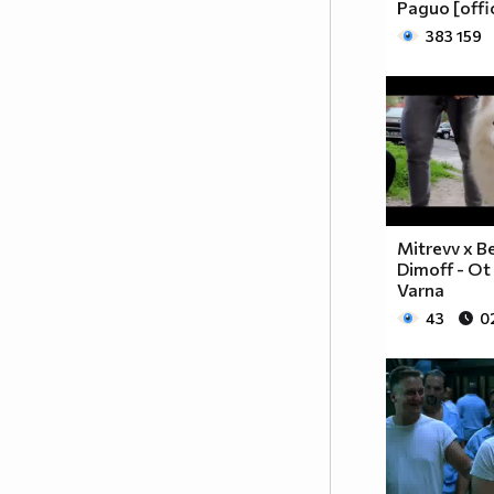
Радио [offi
383 159
Mitrevv x B
Dimoff - Ot
Varna
43
0