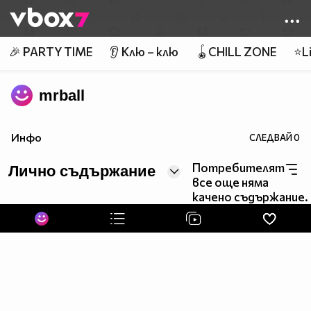
Member of
👾
🎉 PARTY TIME
👂 Клю – клю
🪀CHILL ZONE
⭐Li
mrball
Инфо
СЛЕДВАЙ
0
Потребителят
Лично съдържание
все още няма
качено съдържание.