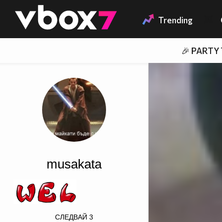
Member of
👾
Trending
🎉 PARTY
musakata
СЛЕДВАЙ
3