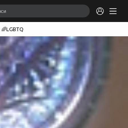
🌈LGBTQ