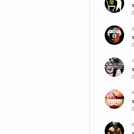
1
1
1
k
1
1