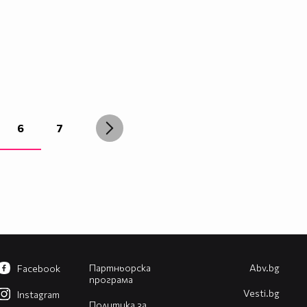
6
7
Партньорска
Abv.bg
Facebook
програма
Vesti.bg
Instagram
Политика за