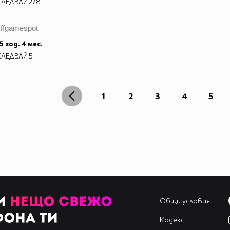
СЛЕДВАЙ
278
kffgamespot
5 год. 4 мес.
СЛЕДВАЙ
5
1
2
3
4
5
Общи условия
Кодекс