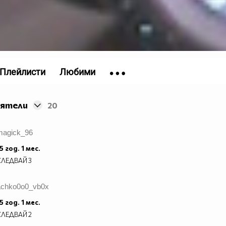
Плейлисти
Любими
иятели
20
magick_96
5 год. 1 мес.
СЛЕДВАЙ
3
achko0o0_vb0x
5 год. 1 мес.
СЛЕДВАЙ
2