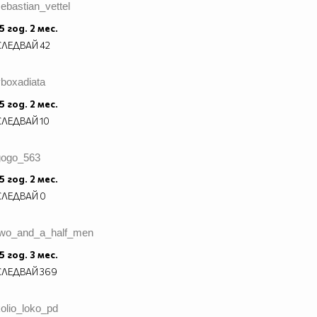
ebastian_vettel
5 год. 2 мес.
СЛЕДВАЙ
42
vboxadiata
5 год. 2 мес.
СЛЕДВАЙ
10
gogo_563
5 год. 2 мес.
СЛЕДВАЙ
0
two_and_a_half_men
5 год. 3 мес.
СЛЕДВАЙ
369
olio_loko_pd