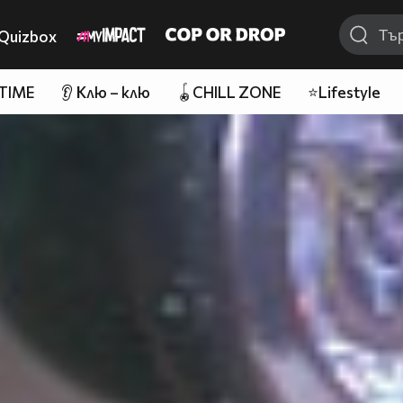
Quizbox
 TIME
👂 Клю – клю
🪀CHILL ZONE
⭐Lifestyle