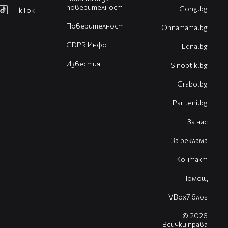
поверителност
Gong.bg
TikTok
Поверителност
Оhnamama.bg
GDPR Инфо
Edna.bg
Известия
Sinoptik.bg
Grabo.bg
Pariteni.bg
За нас
За реклама
Контакт
Помощ
VBox7 блог
© 2026
Всички права