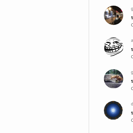
1
a
1
1
1