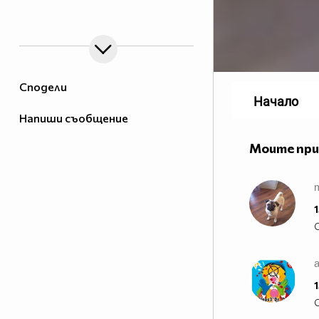
border=0>
page counter
Сподели
Начало
Напиши съобщение
Моите пр
натисни ме нежничко ! :>
1
☻/
/▌
/ \ Това е Боб
най-великата група
1