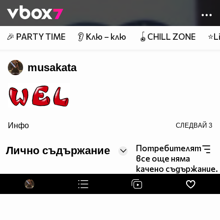
Member of
👾
🎉 PARTY TIME
👂 Клю – клю
🪀CHILL ZONE
⭐Li
musakata
Инфо
СЛЕДВАЙ
3
border=0>
Потребителят
Лично съдържание
page counter
все още няма
качено съдържание.
натисни ме нежничко ! :>