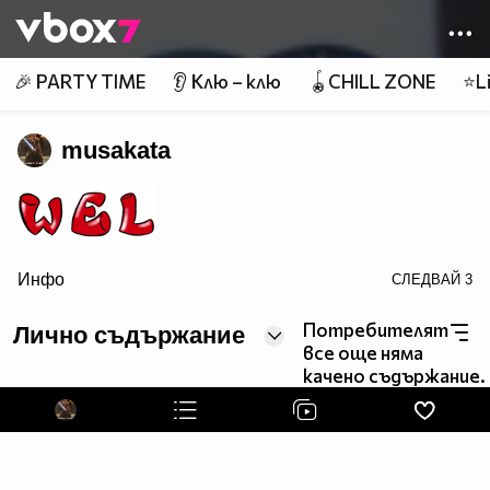
Member of
👾
🎉 PARTY TIME
👂 Клю – клю
🪀CHILL ZONE
⭐Li
musakata
Инфо
СЛЕДВАЙ
3
border=0>
Потребителят
Лично съдържание
page counter
все още няма
качено съдържание.
натисни ме нежничко ! :>