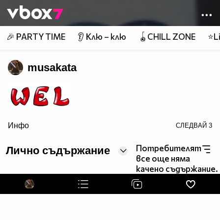
Member of
👾
🎉 PARTY TIME
👂 Клю – клю
🪀CHILL ZONE
⭐Li
musakata
Инфо
СЛЕДВАЙ
3
border=0>
Потребителят
Лично съдържание
page counter
все още няма
качено съдържание.
натисни ме нежничко ! :>