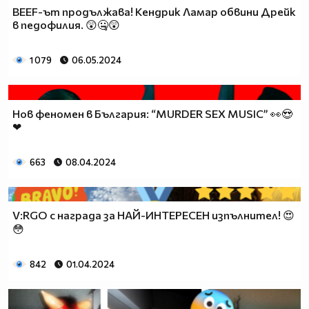
BEEF-ът продължава! Кендрик Ламар обвини Дрейк
в педофилия. 😲🤐😲
1 079
06.05.2024
Нов феномен в България: “MURDER SEX MUSIC” 👀😍
❤
663
08.04.2024
V:RGO с награда за НАЙ-ИНТЕРЕСЕН изпълнител! 😍
😳
842
01.04.2024