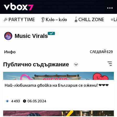
Member of
👾
🎉 PARTY TIME
👂 Клю – клю
🪀CHILL ZONE
⭐Li
Music Virals
Инфо
СЛЕДВАЙ
629
Публично съдържание
Най-любимата двойка на България се ожени! ❤❤❤
4 493
06.05.2024