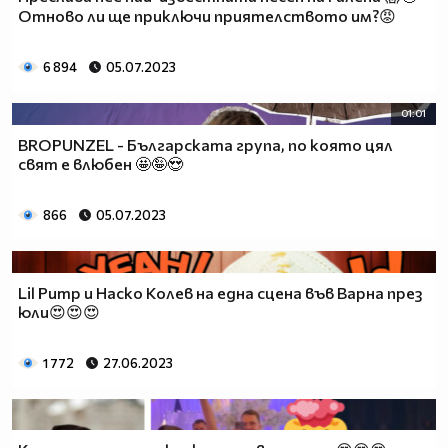
Отново ли ще приключи приятелството им?😡
6 894
05.07.2023
01:01
BROPUNZEL - Българската група, по която цял
свят е влюбен 🤩🤪😍
866
05.07.2023
Lil Pump и Наско Колев на една сцена във Варна през
юли😍😍😍
1 772
27.06.2023