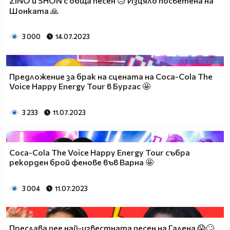
ZINO и SHON с обща песен 😥 Изцяло посветена на
Шонката 🙏
3 000
14.07.2023
Предложение за брак на сцената на Coca-Cola The
Voice Happy Energy Tour в Бургас 🤩
3 233
11.07.2023
Coca-Cola The Voice Happy Energy Tour събра
рекорден брой фенове във Варна 🤩
3 004
11.07.2023
Преслава пее най-известната песен на Галена 😱🙄