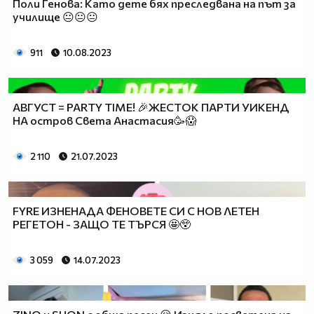
Поли Генова: Като дете бях преследвана на път за
училище 😐😐😐
911
10.08.2023
АВГУСТ = PARTY TIME! 🎉ЖЕСТОК ПАРТИ УИКЕНД
НА остров Света Анастасия🥳😱
2 110
21.07.2023
FYRE ИЗНЕНАДА ФЕНОВЕТЕ СИ С НОВ ЛЕТЕН
РЕГЕТОН - ЗАЩО ТЕ ТЪРСЯ 🤩😲
3 059
14.07.2023