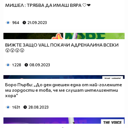
МИШЕЛ : ТРЯБВА ДА ИМАШ ВЯРА 🤍❤
964
21.09.2023
ВИЖТЕ ЗАЩО VALL ПОКАЧИ АДРЕНАЛИНА ВСЕКИ
😲😲😲😲
1 228
08.09.2023
Боро Първи: „До ден днешен една от най-големите
ми гордости е това, че ме слушат интелигентни
хора“
1 631
28.08.2023