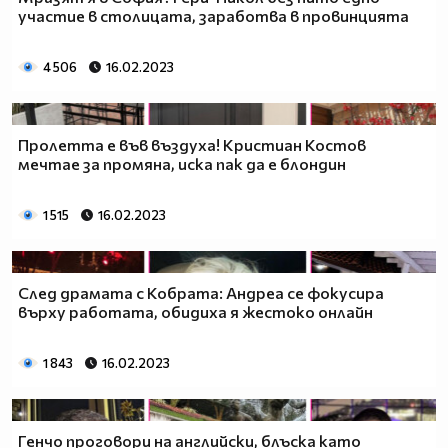
участие в столицата, заработва в провинцията
4 506
16.02.2023
Пролетта е във въздуха! Кристиан Костов
мечтае за промяна, иска пак да е блондин
1 515
16.02.2023
След драмата с Кобрата: Андреа се фокусира
върху работата, обидиха я жестоко онлайн
1 843
16.02.2023
Генчо проговори на английски, блъска като