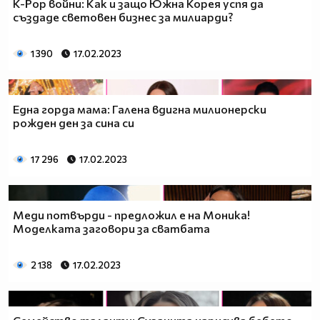
K-Pop войни: Как и защо Южна Корея успя да
създаде световен бизнес за милиарди?
1 390
17.02.2023
Една горда мама: Галена вдигна милионерски
рожден ден за сина си
17 296
17.02.2023
Меди потвърди - предложил е на Моника!
Моделката заговори за сватбата
2 138
17.02.2023