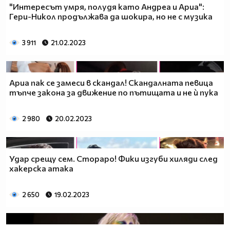
"Интересът умря, полудя като Андреа и Ариа":
Гери-Никол продължава да шокира, но не с музика
3 911
21.02.2023
Ариа пак се замеси в скандал! Скандалната певица
тъпче закона за движение по пътищата и не ѝ пука
2 980
20.02.2023
Удар срещу сем. Стораро! Фики изгуби хиляди след
хакерска атака
2 650
19.02.2023