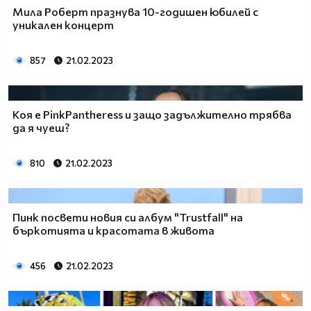
Мила Роберт празнува 10-годишен юбилей с
уникален концерт
857
21.02.2023
Коя е PinkPantheress и защо задължително трябва
да я чуеш?
810
21.02.2023
Пинк посвети новия си албум "Trustfall" на
бъркотията и красотата в живота
456
21.02.2023