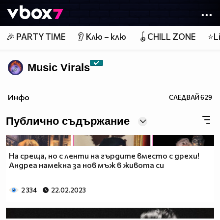
Member of
👾
🎉 PARTY TIME
👂 Клю – клю
🪀CHILL ZONE
⭐Li
Music Virals
Инфо
СЛЕДВАЙ
629
Публично съдържание
На среща, но с ленти на гърдите вместо с дрехи!
Андреа намекна за нов мъж в живота си
2 334
22.02.2023