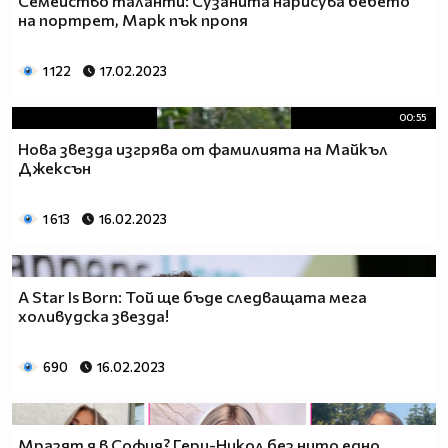
Семейство таланти: Сузанита нарисува бебето
на портрет, Марк пък пропя
1 122
17.02.2023
00:55
Нова звезда изгрява от фамилията на Майкъл
Джексън
1 613
16.02.2023
A Star Is Born: Той ще бъде следващата мега
холивудска звезда!
690
16.02.2023
Мразят я в София? Гери-Никол без нито едно