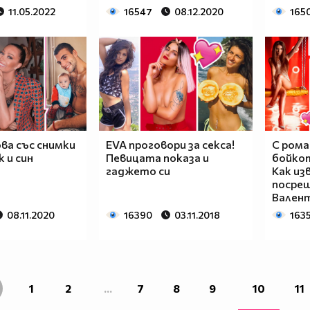
11.05.2022
16547
08.12.2020
165
ва със снимки
EVA проговори за секса!
С рома
к и син
Певицата показа и
бойкот
гаджето си
Как из
посрещ
Вален
08.11.2020
16390
03.11.2018
163
1
2
...
7
8
9
10
11