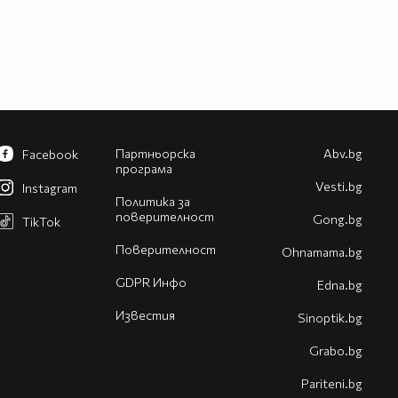
Партньорска
Abv.bg
Facebook
програма
Vesti.bg
Instagram
Политика за
поверителност
Gong.bg
TikTok
Поверителност
Оhnamama.bg
GDPR Инфо
Edna.bg
Известия
Sinoptik.bg
Grabo.bg
Pariteni.bg