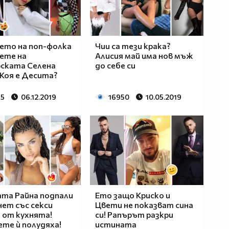
ето на поп-фолка
Чии са тези крака?
цете на
Алисия май има нов мъж
ската Селена
до себе си
 Коя е Десита?
75
06.12.2019
16950
10.05.2019
та Райна подпали
Ето защо Криско и
ет със секси
Цвети не показват сина
 от кухнята!
си! Рапърът разкри
те ѝ полудяха!
истината