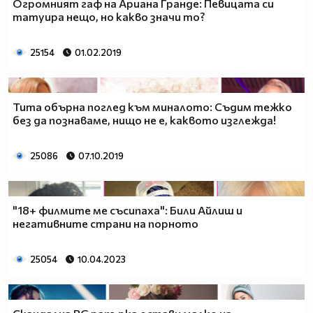
Огромният гаф на Ариана Гранде: Певицата си
татуира нещо, но какво значи то?
25154
01.02.2019
Тита обърна поглед към миналото: Съдим тежко
без да познаваме, нищо не е, каквото изглежда!
25086
07.10.2019
"18+ филмите ме съсипаха": Били Айлиш и
негативните страни на порното
25054
10.04.2023