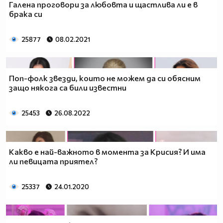
Галена проговори за любовта и щастлива ли е в
брака си
25877
08.02.2021
Поп-фолк звезди, които не можем да си обясним
защо някога са били известни
25453
26.08.2022
Какво е най-важното в момента за Крисия? И има
ли певицата приятел?
25337
24.01.2020