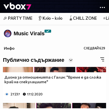
Member of
👾
🎉 PARTY TIME
👂 Клю – клю
🪀CHILL ZONE
⭐Li
Music Virals
Инфо
СЛЕДВАЙ
629
Публично съдържание
Диона за отношенията с Галин: "Време е да сложа
край на спекулациите"
27237
17.12.2020