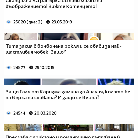
Скандална BG рапърка остави малко на
въображението! Вижте Котенцето!
25020 ( днес 2 )
23.05.2019
Тита засия в бонбонена рокля и се обяви за най-
щастливия човек! Защо?
24877
29.10.2019
Защо Галя от Каризма замина за Англия, когато бе
на върха на славата? И защо се върна?
24544
20.03.2020
Преслава с приказно и романтично пътуване в