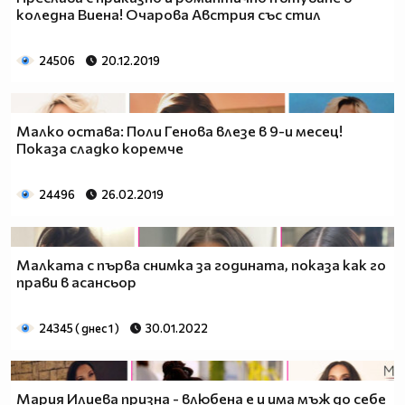
коледна Виена! Очарова Австрия със стил
24506
20.12.2019
Малко остава: Поли Генова влезе в 9-и месец!
Показа сладко коремче
24496
26.02.2019
Малката с първа снимка за годината, показа как го
прави в асансьор
24345 ( днес 1 )
30.01.2022
Мария Илиева призна - влюбена е и има мъж до себе