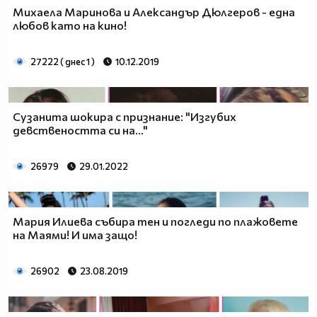
Михаела Маринова и Александър Дюлгеров - една
любов като на кино!
27222 ( днес 1 )
10.12.2019
Сузанита шокира с признание: "Изгубих
девствеността си на..."
26979
29.01.2022
Мария Илиева събира тен и погледи по плажовете
на Маями! И има защо!
26902
23.08.2019