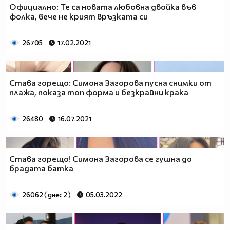
Официално: Те са новата любовна двойка във
фолка, вече не крият връзката си
26705
17.02.2021
Става горещо: Симона Загорова пусна снимки от
плажа, показа топ форма и безкрайни крака
26480
16.07.2021
Става горещо! Симона Загорова се гушна до
брадата батка
26062 ( днес 2 )
05.03.2022