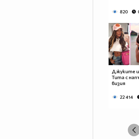
820
Джуките щ
Тита с нап
визия
22 414