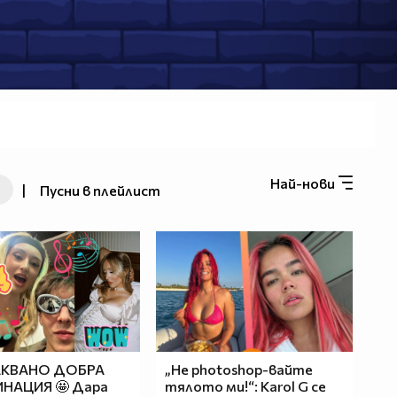
Най-нови
|
Пусни в плейлист
КВАНО ДОБРА
„Не photoshop-вайте
НАЦИЯ 🤩 Дара
тялото ми!“: Karol G се