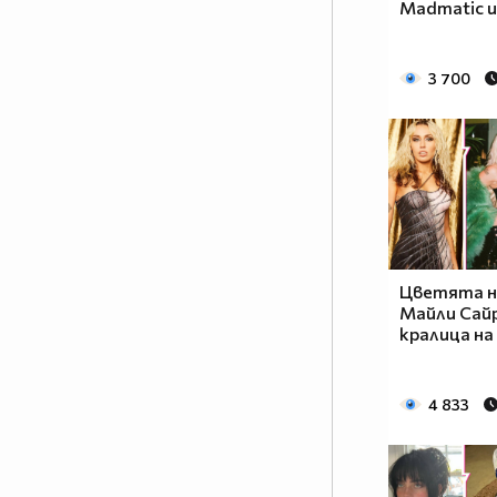
Madmatic и
3 700
Цветята н
Майли Сай
кралица на
4 833