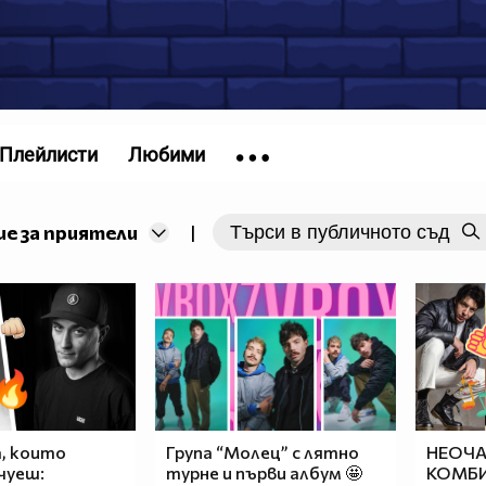
Плейлисти
Любими
е за приятели
|
а, които
Група “Молец” с лятно
НЕОЧА
чуеш:
турне и първи албум 🤩
КОМБИ