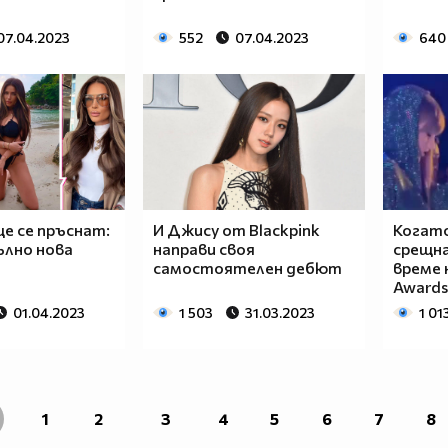
07.04.2023
552
07.04.2023
640
е се пръснат:
И Джису от Blackpink
Когат
ълно нова
направи своя
срещна
самостоятелен дебют
време н
Awards
01.04.2023
1 503
31.03.2023
1 01
1
2
3
4
5
6
7
8