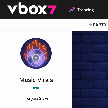
Member of
👾
Trending
🎉 PARTY
Music Virals
СЛЕДВАЙ
629