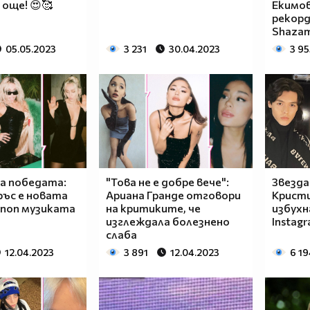
 още! 😍🥰
Екимов
рекорд
Shaza
05.05.2023
3 231
30.04.2023
3 95
а победата:
"Това не е добре вече":
Звезда
ръс е новата
Ариана Гранде отговори
Крист
 поп музиката
на критиките, че
избухн
изглеждала болезнено
Instag
слаба
12.04.2023
3 891
12.04.2023
6 19