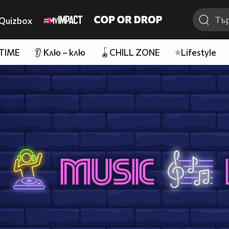
Quizbox
 TIME
👂 Клю – клю
🪀CHILL ZONE
⭐Lifestyle