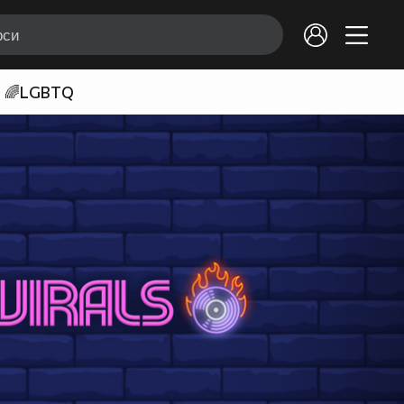
🌈LGBTQ