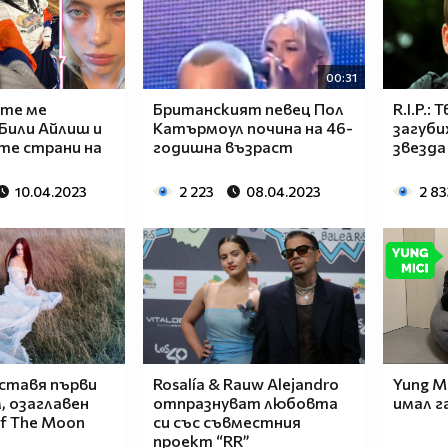
00:31
ите ме
Британският певец Пол
R.I.P.:
 Били Айлиш и
Катърмоул почина на 46-
загуби
те страни на
годишна възраст
звезда
10.04.2023
2 223
08.04.2023
2 83
ставя първи
Rosalía & Rauw Alejandro
Yung Mi
, озаглавен
отпразнуват любовта
имал г
Of The Moon
си със съвместния
проект “RR”