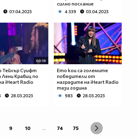
силно послание
07.04.2023
4 339
03.04.2023
00:19
о Тейлър Суифт
Ето кои са големите
 Лени Кравиц по
победители от
а iHeart Radio
наградите на iHeart Radio
тази година
3
28.03.2023
983
28.03.2023
9
10
...
74
75