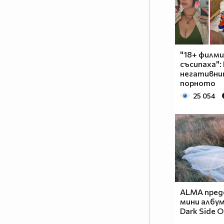
"18+ филм
съсипаха":
негативни
порното
25 054
ALMA пред
мини албум
Dark Side 