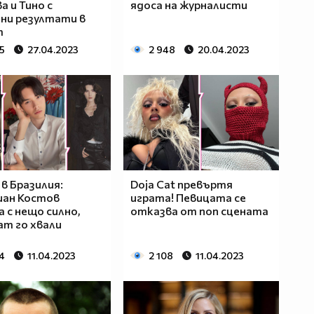
а и Тино с
ядоса на журналисти
ни резултати в
m
5
27.04.2023
2 948
20.04.2023
 в Бразилия:
Doja Cat превъртя
иан Костов
играта! Певицата се
а с нещо силно,
отказва от поп сцената
ram го хвали
4
11.04.2023
2 108
11.04.2023