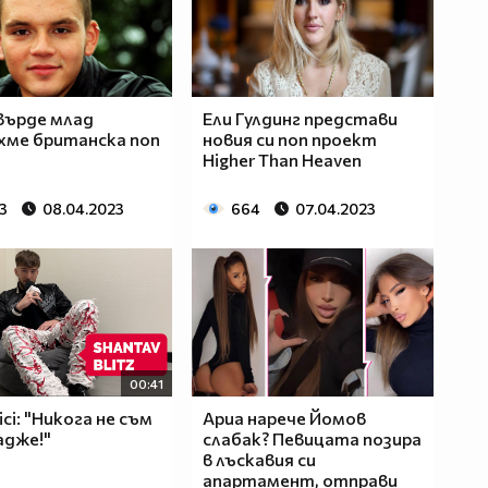
 Твърде млад
Ели Гулдинг представи
хме британска поп
новия си поп проект
Higher Than Heaven
3
08.04.2023
664
07.04.2023
00:41
ci: "Никога не съм
Ариа нарече Йомов
адже!"
слабак? Певицата позира
в лъскавия си
апартамент, отправи