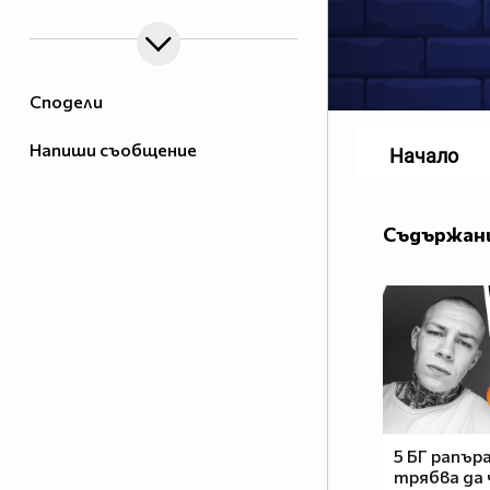
Сподели
Напиши съобщение
Начало
Съдържани
5 БГ рапър
трябва да 