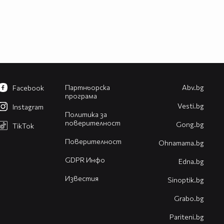
Партньорска
Abv.bg
Facebook
програма
Vesti.bg
Instagram
Политика за
поверителност
Gong.bg
TikTok
Поверителност
Оhnamama.bg
GDPR Инфо
Edna.bg
Известия
Sinoptik.bg
Grabo.bg
Pariteni.bg