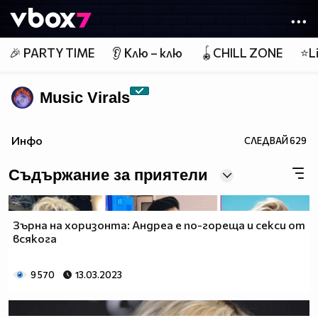
Member of
👾
🎉 PARTY TIME
👂 Клю – клю
🪀CHILL ZONE
⭐Li
Music Virals
Инфо
СЛЕДВАЙ
629
Съдържание за приятели
Зърна на хоризонта: Андреа е по-гореща и секси от
всякога
9 570
13.03.2023