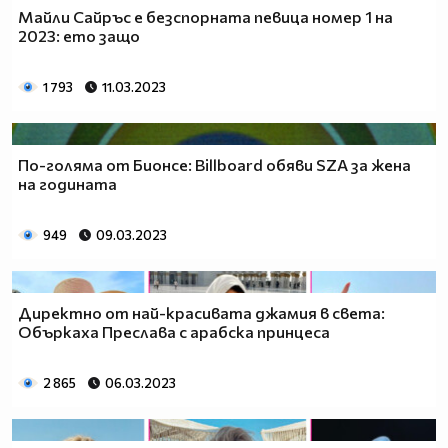
Майли Сайръс е безспорната певица номер 1 на
2023: ето защо
1 793
11.03.2023
По-голяма от Бионсе: Billboard обяви SZA за жена
на годината
949
09.03.2023
Директно от най-красивата джамия в света:
Объркаха Преслава с арабска принцеса
2 865
06.03.2023