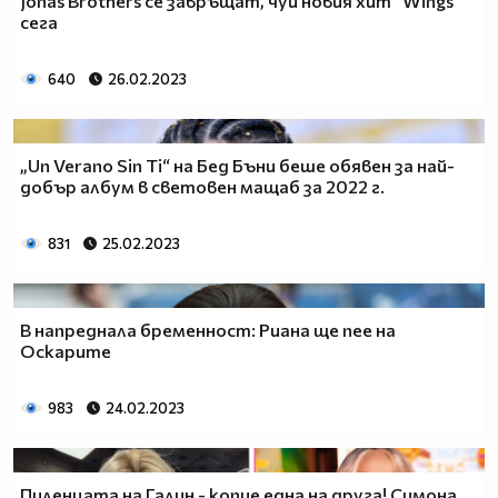
Jonas Brothers се завръщат, чуй новия хит "Wings"
сега
640
26.02.2023
„Un Verano Sin Ti“ на Бед Бъни беше обявен за най-
добър албум в световен мащаб за 2022 г.
831
25.02.2023
В напреднала бременност: Риана ще пее на
Оскарите
983
24.02.2023
Пиленцата на Галин - копие една на друга! Симона