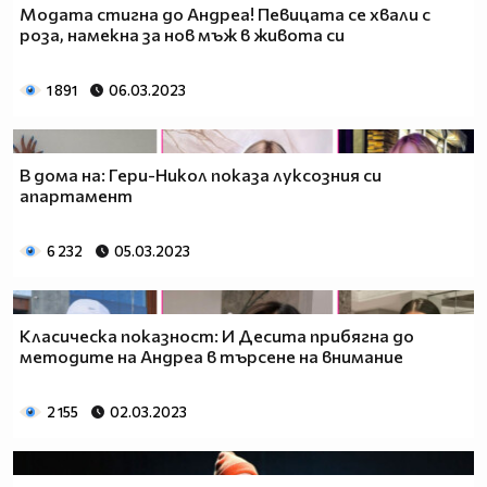
Модата стигна до Андреа! Певицата се хвали с
роза, намекна за нов мъж в живота си
1 891
06.03.2023
В дома на: Гери-Никол показа луксозния си
апартамент
6 232
05.03.2023
Класическа показност: И Десита прибягна до
методите на Андреа в търсене на внимание
2 155
02.03.2023