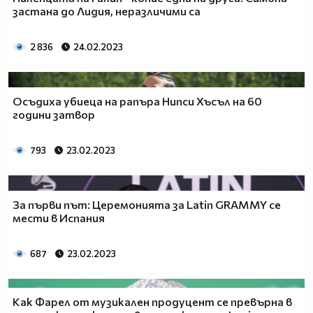
застана до Лидия, неразличими са
2 836
24.02.2023
Осъдиха убиеца на рапъра Нипси Хъсъл на 60
години затвор
793
23.02.2023
За първи път: Церемонията за Latin GRAMMY се
мести в Испания
687
23.02.2023
Как Фарел от музикален продуцент се превърна в