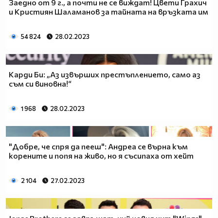
Заедно от 9 г., а почти не се виждат! Цвети Грахич
и Кристиян Шаламанов за тайната на връзката им
54 824
28.02.2023
Карди Би: „Аз извърших престъплението, само аз
съм си виновна!“
1 968
28.02.2023
"Добре, че спря да пееш": Андреа се върна към
корените и попя на живо, но я съсипаха от хейт
2 104
27.02.2023