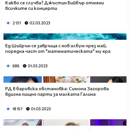
Какво се случва? Джъстин Бийбър отмени
всичките си концерти
2 137
02.03.2023
Ед Шийрън се завръща с нов албум през май,
поредна част от "математическата" му ера
686
01.03.2023
РД в баровска обстановка: Симона Загорова
вдигна пищно парти за малката Галина
18 157
01.03.2023