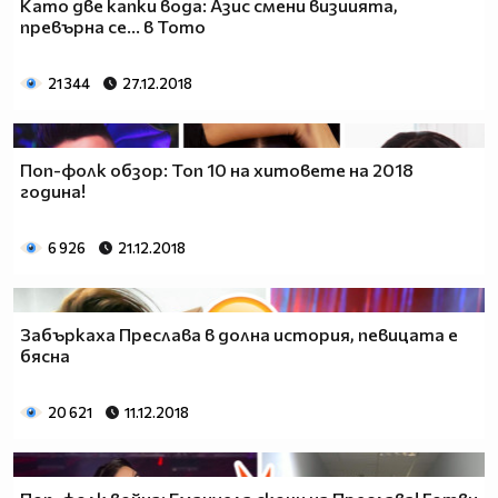
Като две капки вода: Азис смени визиията,
превърна се... в Тото
21 344
27.12.2018
Поп-фолк обзор: Топ 10 на хитовете на 2018
година!
6 926
21.12.2018
Забъркаха Преслава в долна история, певицата е
бясна
20 621
11.12.2018