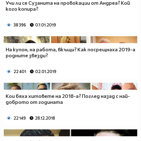
Учи ли се Сузанита на провокации от Андреа? Кой
кого копира?
38 396
07.01.2019
На купон, на работа, вкъщи? Как посрещнаха 2019-а
родните звезди?
22 401
02.01.2019
Кои бяха хитовете на 2018-а? Поглед назад с най-
доброто от годината
22 149
28.12.2018