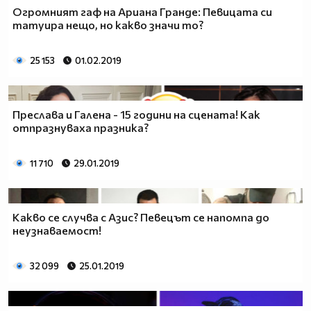
Огромният гаф на Ариана Гранде: Певицата си
татуира нещо, но какво значи то?
25 153
01.02.2019
Преслава и Галена - 15 години на сцената! Как
отпразнуваха празника?
11 710
29.01.2019
Какво се случва с Азис? Певецът се напомпа до
неузнаваемост!
32 099
25.01.2019