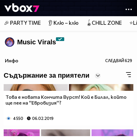
Member of
👾
🎉 PARTY TIME
👂 Клю – клю
🪀CHILL ZONE
⭐Li
Music Virals
Инфо
СЛЕДВАЙ
629
Съдържание за приятели
Това е новата Кончита Вурст! Кой е Билал, който
ще пее на ''Евровизия''?
4 550
06.02.2019