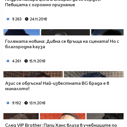
Певицата с огромно признание
9 263
24.11.2018
Голямата новина: Дивна се връща на сцената! Но с
благородна кауза
4 261
15.11.2018
Азис се обръсна! Най-известната BG брада е в
миналото!
9 192
13.11.2018
След VIP Brother: Папи Ханс влиза в учебниците по