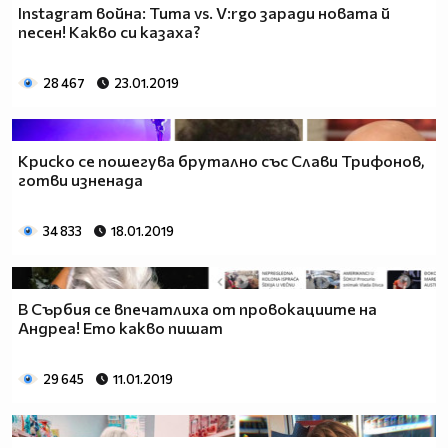
Instagram война: Тита vs. V:rgo заради новата й
песен! Какво си казаха?
28 467
23.01.2019
Криско се пошегува брутално със Слави Трифонов,
готви изненада
34 833
18.01.2019
В Сърбия се впечатлиха от провокациите на
Андреа! Ето какво пишат
29 645
11.01.2019