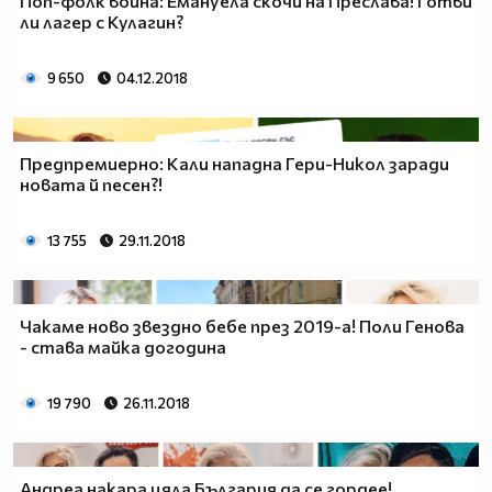
Поп-фолк война: Емануела скочи на Преслава! Готви
ли лагер с Кулагин?
9 650
04.12.2018
Предпремиерно: Кали нападна Гери-Никол заради
новата й песен?!
13 755
29.11.2018
Чакаме ново звездно бебе през 2019-а! Поли Генова
- става майка догодина
19 790
26.11.2018
Андреа накара цяла България да се гордее!