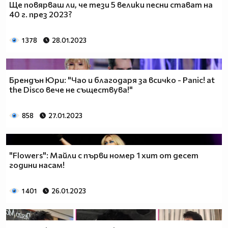
Ще повярваш ли, че тези 5 велики песни стават на
40 г. през 2023?
1 378
28.01.2023
Брендън Юри: "Чао и благодаря за всичко - Panic! at
the Disco вече не съществува!"
858
27.01.2023
"Flowers": Майли с първи номер 1 хит от десет
години насам!
1 401
26.01.2023