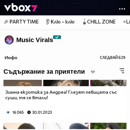
Member of
👾
🎉 PARTY TIME
👂 Клю – клю
🪀CHILL ZONE
⭐Li
Music Virals
Инфо
СЛЕДВАЙ
629
Съдържание за приятели
Зимна екзотика за Андреа! Глезят певицата със
суши, тя се втали!
16 065
30.01.2023