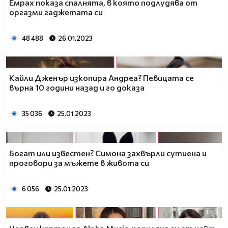
Емрах показа спалнята, в която подлудява от
оргазми гаджетата си
48 488
26.01.2023
Кайли Дженър изкопира Андреа? Певицата се
върна 10 години назад и го доказа
35 036
25.01.2023
Богат или известен? Симона захвърли сутиена и
проговори за мъжете в живота си
6 056
25.01.2023