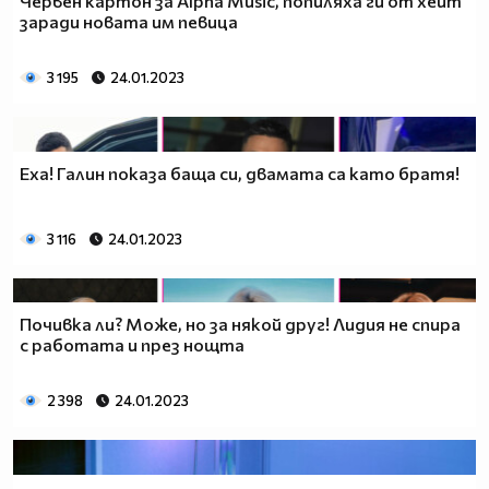
Червен картон за Alpha Music, попиляха ги от хейт
заради новата им певица
3 195
24.01.2023
Еха! Галин показа баща си, двамата са като братя!
3 116
24.01.2023
Почивка ли? Може, но за някой друг! Лидия не спира
с работата и през нощта
2 398
24.01.2023