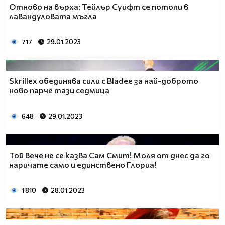
Отново на върха: Тейлър Суифт се потопи в
лавандуловата мъгла
717
29.01.2023
Skrillex обединява сили с Bladee за най-доброто
ново парче тази седмица
648
29.01.2023
Той вече не се казва Сам Смит! Моля от днес да го
наричате само и единствено Глориа!
1 810
28.01.2023