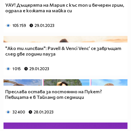
УАУ! Дъщерята на Мария с къс топ и вечерен грим,
одрала е кожата на майка си
105 759
29.01.2023
"Ако ти липсвам": Pavell & Venci Venc’ се завръщат
след две години пауза
1 015
29.01.2023
Преслава остава за постоянно на Пукет?
Певицата е в Тайланд от седмици
32 400
28.01.2023