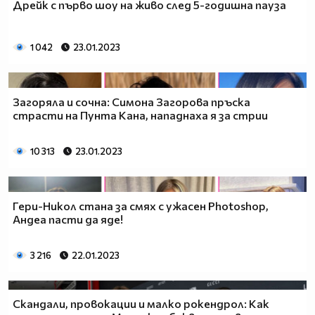
Дрейк с първо шоу на живо след 5-годишна пауза
1 042
23.01.2023
Загоряла и сочна: Симона Загорова пръска
страсти на Пунта Кана, нападнаха я за стрии
10 313
23.01.2023
Гери-Никол стана за смях с ужасен Photoshop,
Андеа пасти да яде!
3 216
22.01.2023
Скандали, провокации и малко рокендрол: Как