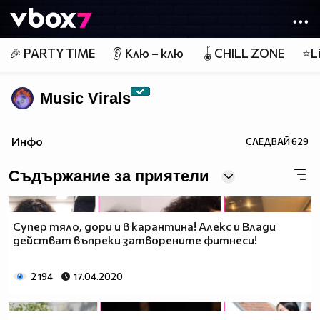
Member of
👾
🎉 PARTY TIME
👂 Клю – клю
🪀CHILL ZONE
⭐Li
Music Virals
Инфо
СЛЕДВАЙ
629
Съдържание за приятели
Супер тяло, дори и в карантина! Алекс и Влади
действат въпреки затворените фитнеси!
2 194
17.04.2020