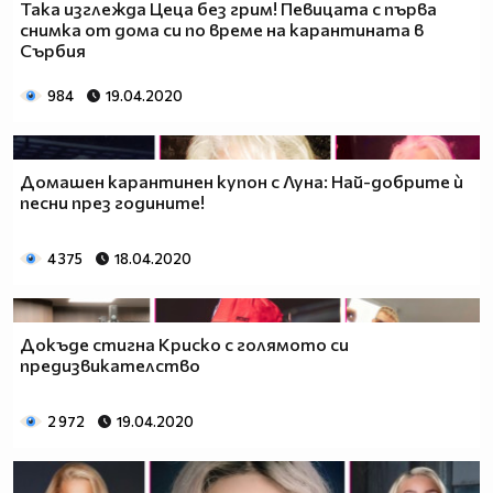
Така изглежда Цеца без грим! Певицата с първа
снимка от дома си по време на карантината в
Сърбия
984
19.04.2020
Домашен карантинен купон с Луна: Най-добрите ѝ
песни през годините!
4 375
18.04.2020
Докъде стигна Криско с голямото си
предизвикателство
2 972
19.04.2020