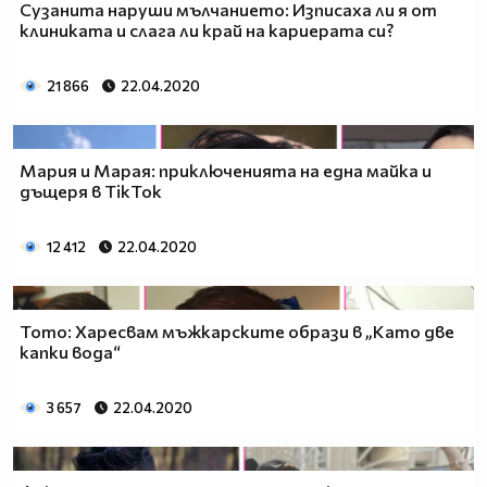
Сузанита наруши мълчанието: Изписаха ли я от
клиниката и слага ли край на кариерата си?
21 866
22.04.2020
Мария и Марая: приключенията на една майка и
дъщеря в TikTok
12 412
22.04.2020
Тото: Харесвам мъжкарските образи в „Като две
капки вода“
3 657
22.04.2020