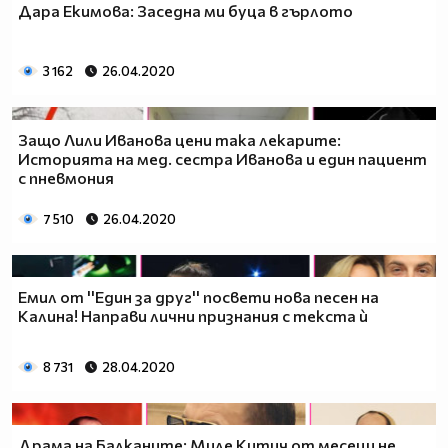
Дара Екимова: Заседна ми буца в гърлото
3 162
26.04.2020
Защо Лили Иванова цени така лекарите:
Историята на мед. сестра Иванова и един пациент
с пневмония
7 510
26.04.2020
Емил от ''Един за друг'' посвети нова песен на
Калина! Направи лични признания с текста ѝ
8 731
28.04.2020
Драма на Балканите: Миле Китич от месеци не