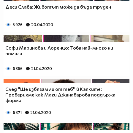
Деси Слава: Животът може да бъде труден
5 926
20.04.2020
Софи Маринова и Лоренцо: Това най-много ни
помага
6 366
21.04.2020
След ''Ще избягам ли от теб'' в Капките:
Проверихме как Маги Джанаварова поддържа
форма
6 371
21.04.2020