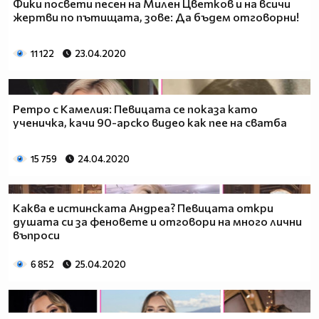
Фики посвети песен на Милен Цветков и на всичи
жертви по пътищата, зове: Да бъдем отговорни!
11 122
23.04.2020
Ретро с Камелия: Певицата се показа като
ученичка, качи 90-арско видео как пее на сватба
15 759
24.04.2020
Каква е истинската Андреа? Певицата откри
душата си за феновете и отговори на много лични
въпроси
6 852
25.04.2020