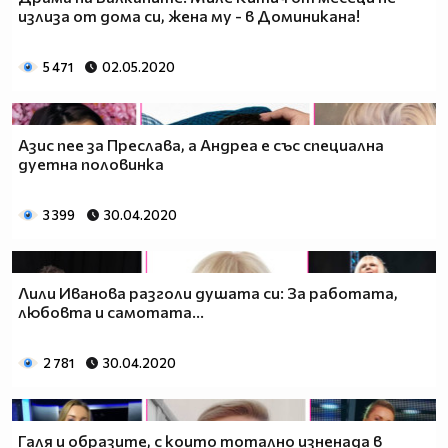
излиза от дома си, жена му - в Доминикана!
5 471
02.05.2020
Азис пее за Преслава, а Андреа е със специална
дуетна половинка
3 399
30.04.2020
Лили Иванова разголи душата си: За работата,
любовта и самотата...
2 781
30.04.2020
Галя и образите, с които тотално изненада в