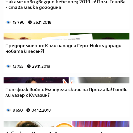
Чакаме ново звездно бебе през 2019-а! Поли Генова
- става майка догодина
19 790
26.11.2018
Предпремиерно: Кали нападна Гери-Никол заради
новата й песен?!
13 755
29.11.2018
Поп-фолк война: Емануела скочи на Преслава! Готви
ли лагер с Кулагин?
9 650
04.12.2018