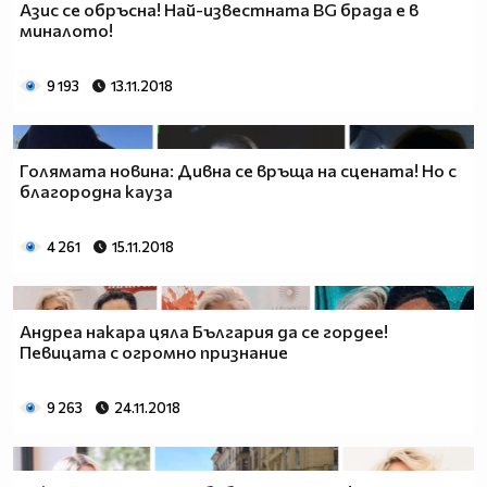
Азис се обръсна! Най-известната BG брада е в
миналото!
9 193
13.11.2018
Голямата новина: Дивна се връща на сцената! Но с
благородна кауза
4 261
15.11.2018
Андреа накара цяла България да се гордее!
Певицата с огромно признание
9 263
24.11.2018