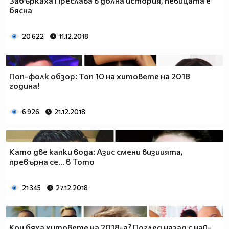
Забъркаха Преслава в долна история, певицата е
бясна
20 622
11.12.2018
Поп-фолк обзор: Топ 10 на хитовете на 2018
година!
6 926
21.12.2018
Като две капки вода: Азис смени визиията,
превърна се... в Тото
21 345
27.12.2018
Кои бяха хитовете на 2018-а? Поглед назад с най-