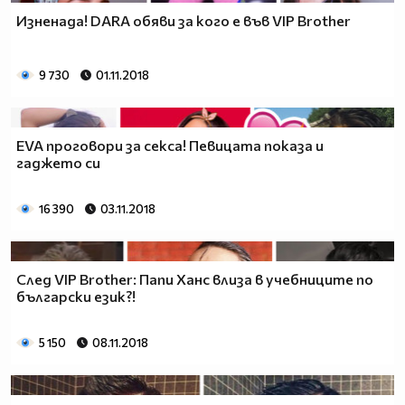
Изненада! DARA обяви за кого е във VIP Brother
9 730
01.11.2018
EVA проговори за секса! Певицата показа и
гаджето си
16 390
03.11.2018
След VIP Brother: Папи Ханс влиза в учебниците по
български език?!
5 150
08.11.2018