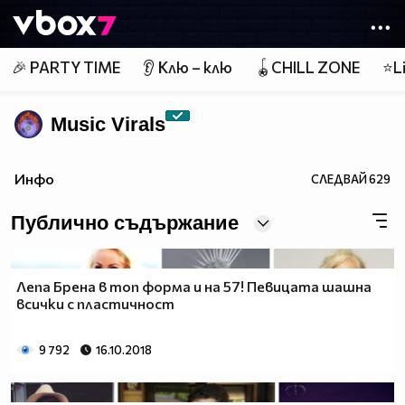
Member of
👾
🎉 PARTY TIME
👂 Клю – клю
🪀CHILL ZONE
⭐Li
Music Virals
Инфо
СЛЕДВАЙ
629
Публично съдържание
Лепа Брена в топ форма и на 57! Певицата шашна
всички с пластичност
9 792
16.10.2018