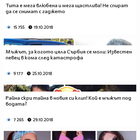
Тита е мега влюбена и мега щастлива! Не спират
да се снимат с гаджето
15 755
19.10.2018
Мъжът, за когото цяла Сърбия се моли: Известен
певец в кома след катастрофа
9 177
25.10.2018
Райна скри тайна в новия си клип! Кой е мъжът под
водата?
7 265
29.10.2018