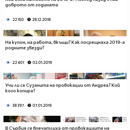
доброто от годината
22 150
28.12.2018
На купон, на работа, вкъщи? Как посрещнаха 2019-а
родните звезди?
22 401
02.01.2019
Учи ли се Сузанита на провокации от Андреа? Кой
кого копира?
38 397
07.01.2019
В Сърбия се впечатлиха от провокациите на