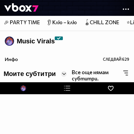
Member of
👾
🎉 PARTY TIME
👂 Клю – клю
🪀CHILL ZONE
⭐Li
Music Virals
Инфо
СЛЕДВАЙ
629
Все още нямам
Моите субтитри
субтитри.