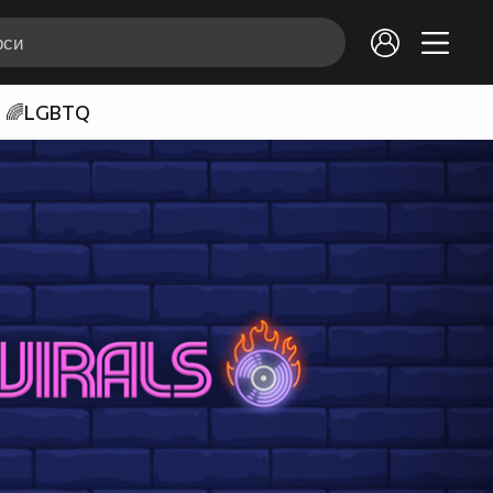
🌈LGBTQ