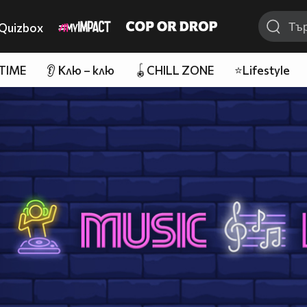
Quizbox
 TIME
👂 Клю – клю
🪀CHILL ZONE
⭐Lifestyle