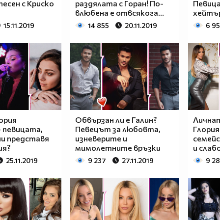
песен с Криско
раздялата с Горан! По-
Певица
влюбена е отвсякога...
хейтъ
15.11.2019
14 855
20.11.2019
6 9
ория
Обвързан ли е Галин?
Личнат
- певицата,
Певецът за любовта,
Глория
ни представя
изневерите и
семей
ия?
мимолетните връзки
и слаб
25.11.2019
9 237
27.11.2019
9 2