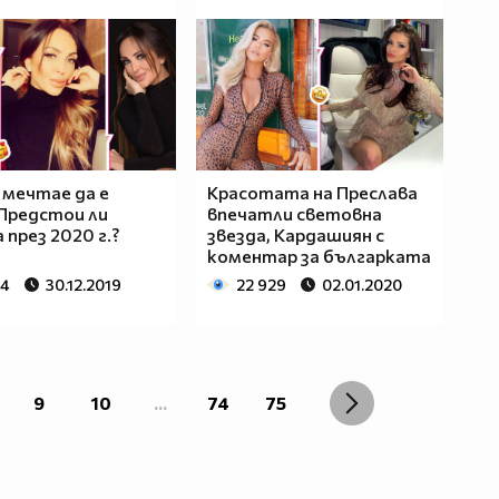
 мечтае да е
Красотата на Преслава
 Предстои ли
впечатли световна
 през 2020 г.?
звезда, Кардашиян с
коментар за българката
34
30.12.2019
22 929
02.01.2020
9
10
...
74
75