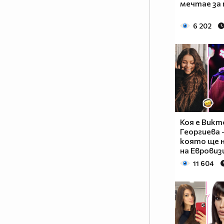
мечтае за 
6 202
Коя е Викт
Георгиева 
която ще 
на Евровиз
11 604