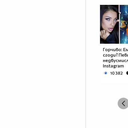
Горчиво: Е
сгоди? Пев
недвусмисл
Instagram
10 382