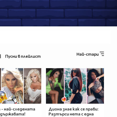
Най-стари
|
Пусни в плейлист
 - най-следената
Диона знае как се прави:
 държавата!
Разтърси нета с една