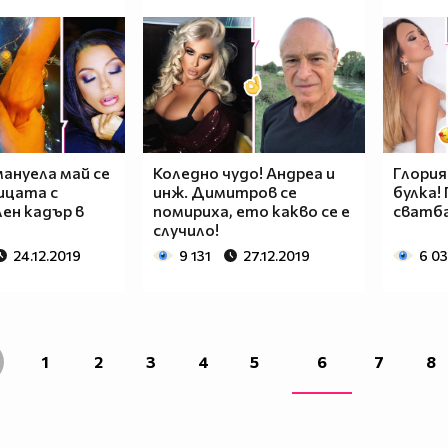
мануела май се
Коледно чудо! Андреа и
Глория
ицата с
инж. Димитров се
булка!
ен кадър в
помириха, ето какво се е
сватба
случило!
24.12.2019
9 131
27.12.2019
6 0
1
2
3
4
5
6
7
8