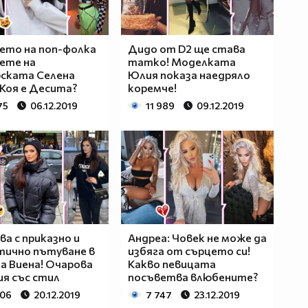
ето на поп-фолка
Дидо от D2 ще става
цете на
татко! Моделката
ската Селена
Юлия показа наедряло
 Коя е Десита?
коремче!
75
06.12.2019
11 989
09.12.2019
ва с приказно и
Андреа: Човек не може да
тично пътуване в
избяга от сърцето си!
а Виена! Очарова
Какво певицата
я със стил
посъветва влюбените?
506
20.12.2019
7 747
23.12.2019