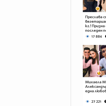
Преслава 
вегетариан
кг.! Призна
последен по
17 884
Михаела М
Александъ
една любов
27 221