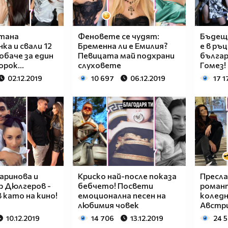
стана
Феновете се чудят:
Бъдещ
ка и свали 12
Бременна ли е Емилия?
е в ръ
 обаче за един
Певицата май подхрани
българ
рок...
слуховете
Гомез!
02.12.2019
10 697
06.12.2019
17 1
аринова и
Криско най-после показа
Пресла
р Дюлгеров -
бебчето! Посвети
роман
 като на кино!
емоционална песен на
коледн
любимия човек
Австри
10.12.2019
14 706
13.12.2019
24 