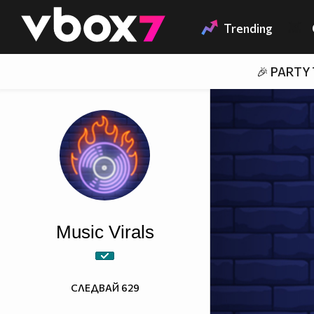
Member of
👾
Trending
🎉 PARTY
Music Virals
СЛЕДВАЙ
629