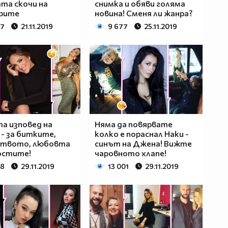
та скочи на
снимка и обяви голяма
рите
новина! Сменя ли жанра?
57
21.11.2019
9 677
25.11.2019
а изповед на
Няма да повярвате
 - за битките,
колко е пораснал Наки -
ството, любовта
синът на Джена! Вижте
остите!
чаровното хлапе!
88
29.11.2019
13 001
29.11.2019