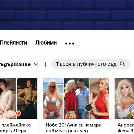
Плейлисти
Любими
съдържание
|
 плеймейтка
Ново 20: Луна си намери
Андреа
пърка! Гери
нов мъж, дни след
жена в