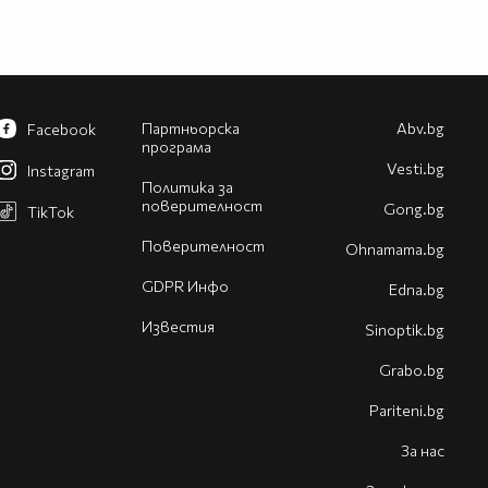
Партньорска
Abv.bg
Facebook
програма
Vesti.bg
Instagram
Политика за
поверителност
Gong.bg
TikTok
Поверителност
Оhnamama.bg
GDPR Инфо
Edna.bg
Известия
Sinoptik.bg
Grabo.bg
Pariteni.bg
За нас