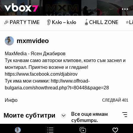
Member of
👾
🎉 PARTY TIME
👂 Клю – клю
🪀CHILL ZONE
⭐Li
mxmvideo
MaxMedia - Ясен Джабиров
Тук качвам само авторски клипове, които съм заснел и
монтирал. Приятно возене и гледане!
https://www.facebook.com/djabirov
Тук има мои снимки: http://www.offroad-
bulgaria.com/showthread.php?t=80448&page=28
/>
Инфо
СЛЕДВАЙ
401
Официален сайт: www.maxmediabg.com
Все още нямам
Моите субтитри
субтитри.
skype: iasssen