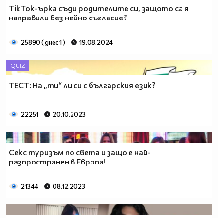
TikTok-ърка съди родителите си, защото са я
направили без нейно съгласие?
25890 ( днес 1 )
19.08.2024
QUIZ
ТЕСТ: На „ти“ ли си с българския език?
22251
20.10.2023
Секс туризъм по света и защо е най-
разпространен в Европа!
21344
08.12.2023