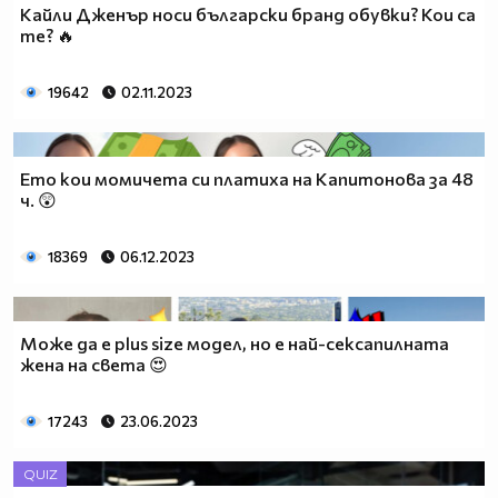
Кайли Дженър носи български бранд обувки? Кои са
те? 🔥
19642
02.11.2023
Ето кои момичета си платиха на Капитонова за 48
ч. 😲
18369
06.12.2023
Може да е plus size модел, но е най-сексапилната
жена на света 😍
17243
23.06.2023
QUIZ