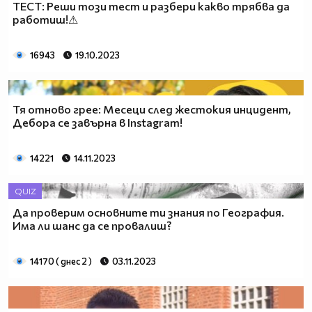
TEСТ: Реши този тест и разбери какво трябва да
работиш!⚠
16943
19.10.2023
Тя отново грее: Месеци след жестокия инцидент,
Дебора се завърна в Instagram!
14221
14.11.2023
QUIZ
Да проверим основните ти знания по География.
Има ли шанс да се провалиш?
14170 ( днес 2 )
03.11.2023