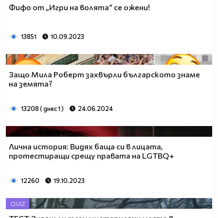
Фифо от „Игри на волята“ се ожени!
13851
10.09.2023
Защо Мила Роберт захвърли българското знаме
на земята?
13208 ( днес 1 )
24.06.2024
Лична история: Видях баща си в лицата,
протестиращи срещу правата на LGTBQ+
12260
19.10.2023
QUIZ