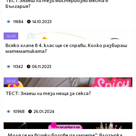
ТЕСТ:Знаеш ли тези мистериозни места в
България?
11684
14.10.2023
QUIZ
Всяко хлапе в 4. клас ще се справи. Колко разбираш
математиката?
11342
06.11.2023
QUIZ
ТЕСТ: Знаеш ли тези неща за секса?
10968
26.01.2024
„Моля се на всички богове да умрете“: Влогърка