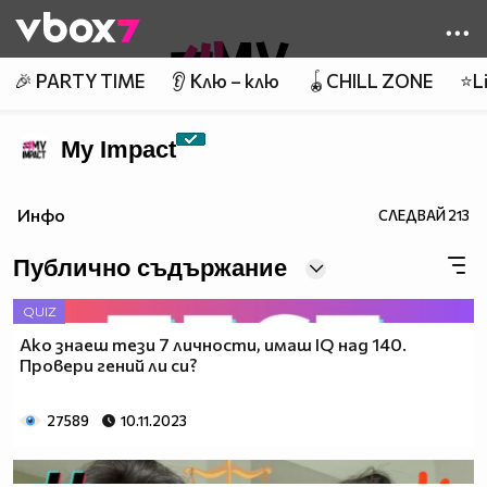
Member of
👾
🎉 PARTY TIME
👂 Клю – клю
🪀CHILL ZONE
⭐Li
My Impact
Инфо
СЛЕДВАЙ
213
Публично съдържание
QUIZ
Ако знаеш тези 7 личности, имаш IQ над 140.
Провери гений ли си?
27589
10.11.2023