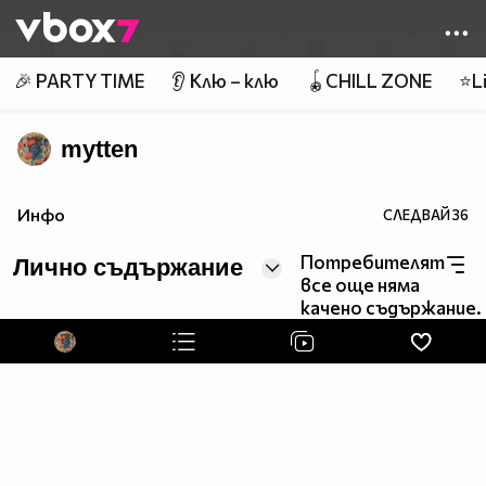
Member of
👾
🎉 PARTY TIME
👂 Клю – клю
🪀CHILL ZONE
⭐Li
mytten
Инфо
СЛЕДВАЙ
36
Потребителят
Лично съдържание
все още няма
качено съдържание.