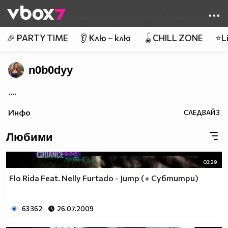
Member of
👾
🎉 PARTY TIME
👂 Клю – клю
🪀CHILL ZONE
⭐Li
n0b0dyy
....
Инфо
СЛЕДВАЙ
3
Любими
03:29
Flo Rida Feat. Nelly Furtado - Jump (+ Субтитри)
63 362
26.07.2009