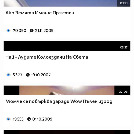
03:33
Ако Земята Имаше Пръстен
70 090
21.11.2009
03:37
Най - Лудите Колоездачи На Света
5 377
19.10.2007
02:06
Момче се побърква заради Wow Пълен изрод
19 555
01.10.2009