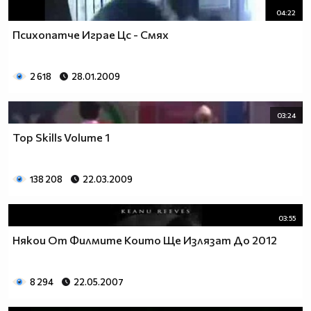
04:22
Психопатче Играе Цс - Смях
2 618
28.01.2009
03:24
Top Skills Volume 1
138 208
22.03.2009
03:55
Някои От Филмите Които Ще Излязат До 2012
8 294
22.05.2007