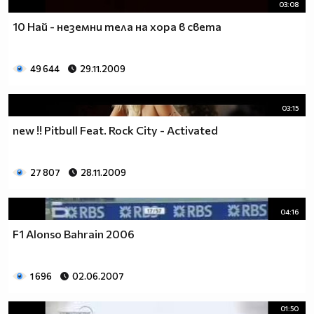
03:08
10 Най - неземни тела на хора в света
49 644
29.11.2009
03:15
new !! Pitbull Feat. Rock City - Activated
27 807
28.11.2009
04:16
F1 Alonso Bahrain 2006
1 696
02.06.2007
01:50