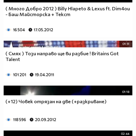
( Много Добро 2012 ) Billy Hlapeto & Lexus ft. Dim4ou
- Баш Майсторска + Текст
16 504
17.05.2012
01:51
( Смях ) Този направо ще ви разбие ! Britains Got
Talent
101 201
19.04.2011
01:18
(+12) Човек отрязан на две (+разкриване)
118 596
20.09.2012
02:44