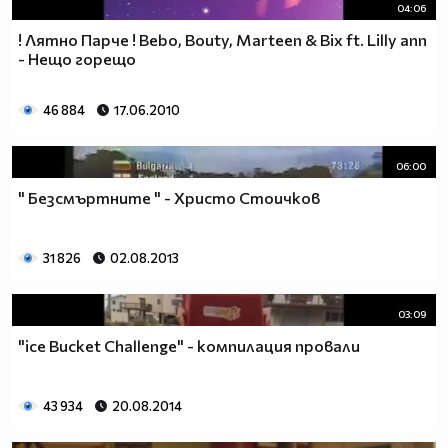
04:06
! Лятно Парче ! Bebo, Bouty, Marteen & Bix ft. Lilly ann
- Нещо горещо
46 884
17.06.2010
06:00
" Безсмъртните " - Христо Стоичков
31 826
02.08.2013
03:09
"ice Bucket Challenge" - компилация провали
43 934
20.08.2014