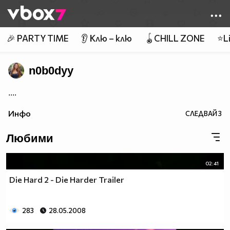
Member of
👾
🎉 PARTY TIME
👂 Клю – клю
🪀CHILL ZONE
⭐Li
n0b0dyy
....
Инфо
СЛЕДВАЙ
3
Любими
02:41
Die Hard 2 - Die Harder Trailer
283
28.05.2008