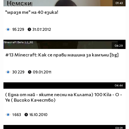
01:43
"мразя те" на 40 езика!
95 229
31.07.2012
04:29
#13 Minecraft: Как се прави машина за камъни [bg]
30 229
09.01.2011
04:44
( Една от най - яките песни на Килата) 100 Kila - O -
Ye ( Високо Качество)
1 663
16.10.2010
03:01