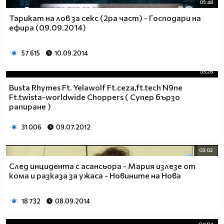
05:48
Тарикат на лов за секс (2ра част) - Господари на
ефира (09.09.2014)
57 615
10.09.2014
05:26
Busta Rhymes Ft. Yelawolf Ft.ceza,ft.tech N9ne
Ft.twista-worldwide Choppers ( Супер бързо
рапиране )
31 006
09.07.2012
03:02
След инцидента с асансьора - Мария излезе от
кома и разказа за ужаса - Новините на Нова
18 732
08.09.2014