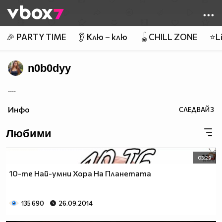
Member of
👾
🎉 PARTY TIME
👂 Клю – клю
🪀CHILL ZONE
⭐Li
n0b0dyy
....
Инфо
СЛЕДВАЙ
3
Любими
03:29
10-те Най-умни Хора На Планетата
135 690
26.09.2014