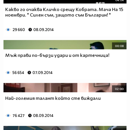
04:04
Какво го очаква Кличко срещу Кобрата. Мача На 15
ноември. " Силен съм, защото съм Българин! "
29 660
08.09.2014
00:08
Мъж прави по-бързи удари и от картечница!
56 654
07.09.2014
02:00
Най-големия талант който сте виждали
76 427
08.09.2014