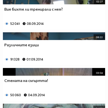
02:27
Вие бихте ли тренирали с нея?
52 041
08.09.2014
06:22
Различните езици
91 328
07.09.2014
03:04
Стената на смъртта!
50 060
04.09.2014