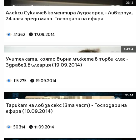
03:13
Алекси Сукалчев коментира Лудогорец - Ливърпул,
24 часа преди мача. Господари на ефира
41 362
17.09.2014
04:04
Учителката, която върна мъжете в първи клас -
Здравей,България (19.09.2014)
115 275
19.09.2014
05:44
Тарикат на лов за секс (3та част) - Господари на
ефира (10.09.2014)
50 314
11.09.2014