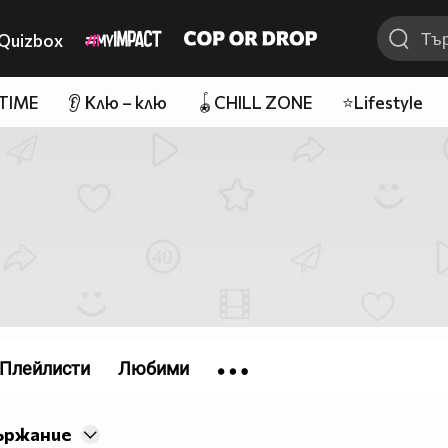
Quizbox
 TIME
👂 Клю – клю
🪀CHILL ZONE
⭐Lifestyle
Плейлисти
Любими
ържание