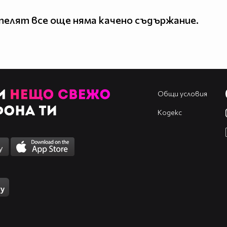
елят все още няма качено съдържание.
Общи условия
Кодекс