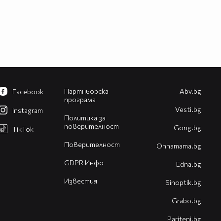
Партньорска
Abv.bg
Facebook
програма
Vesti.bg
Instagram
Политика за
поверителност
Gong.bg
TikTok
Поверителност
Оhnamama.bg
GDPR Инфо
Edna.bg
Известия
Sinoptik.bg
Grabo.bg
Pariteni.bg