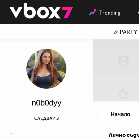
Member of
👾
Trending
🎉 PARTY
n0b0dyy
Начало
СЛЕДВАЙ
3
....
Лично съд