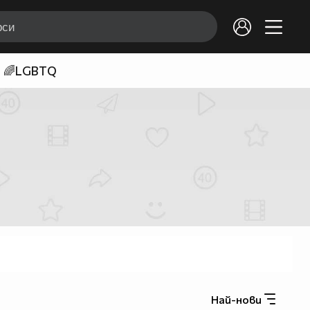
🌈LGBTQ
Най-нови