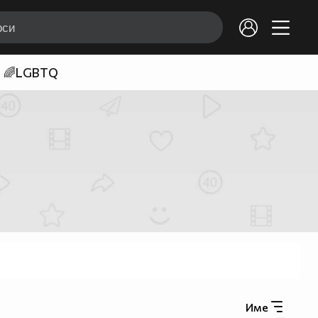
🌈LGBTQ
Име