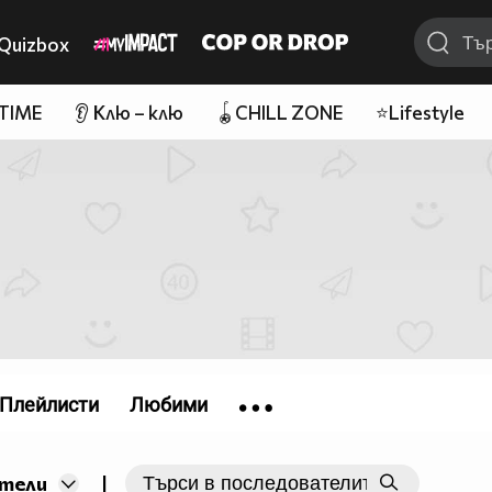
Quizbox
 TIME
👂 Клю – клю
🪀CHILL ZONE
⭐Lifestyle
Плейлисти
Любими
|
тели