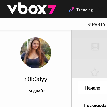
Member of
👾
Trending
🎉 PARTY
n0b0dyy
Начало
СЛЕДВАЙ
3
....
Последова