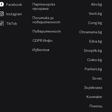
Партньорска
Abv.bg
Facebook
програма
Vesti.bg
Instagram
Политика за
поверителност
Gong.bg
TikTok
Поверителност
Оhnamama.bg
GDPR Инфо
Edna.bg
Известия
Sinoptik.bg
Grabo.bg
Pariteni.bg
За нас
За реклама
Контакт
Помощ