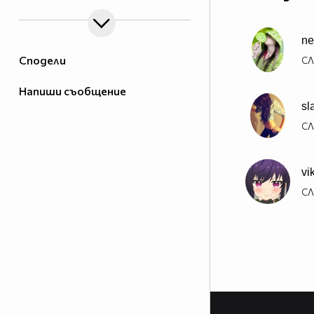
n
Сподели
СЛ
Напиши съобщение
sl
СЛ
vi
СЛ