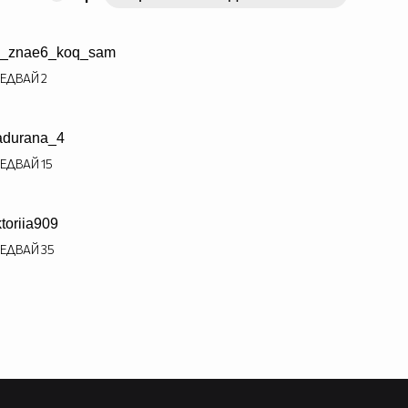
e_znae6_koq_sam
ЕДВАЙ
2
adurana_4
ЕДВАЙ
15
ktoriia909
ЕДВАЙ
35