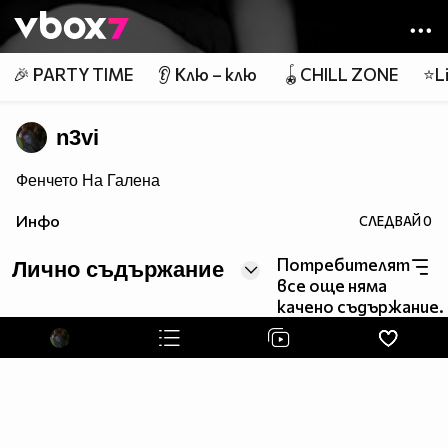
Member of
👾
🎉 PARTY TIME
👂 Клю – клю
🪀CHILL ZONE
⭐Li
n3vi
Фенчето На Галена
Инфо
СЛЕДВАЙ
0
Потребителят
Лично съдържание
все още няма
качено съдържание.