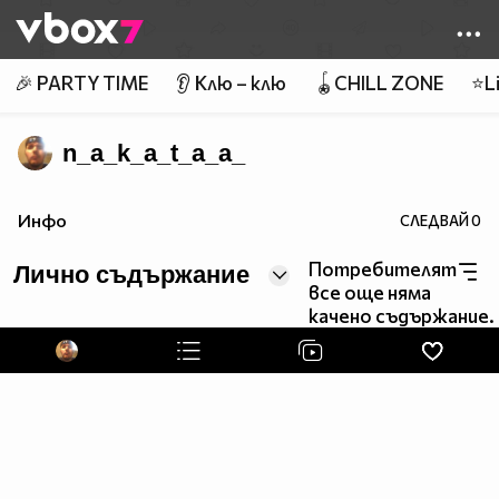
Member of
👾
🎉 PARTY TIME
👂 Клю – клю
🪀CHILL ZONE
⭐Li
n_a_k_a_t_a_a_
Инфо
СЛЕДВАЙ
0
Потребителят
Лично съдържание
все още няма
качено съдържание.