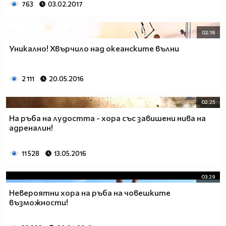
763
03.02.2017
02:16
Уникално! Хвърчило над океанските вълни
2 111
20.05.2016
02:25
На ръба на лудостта - хора със завишени нива на
адреналин!
11 528
13.05.2016
03:29
Невероятни хора на ръба на човешките
възможности!