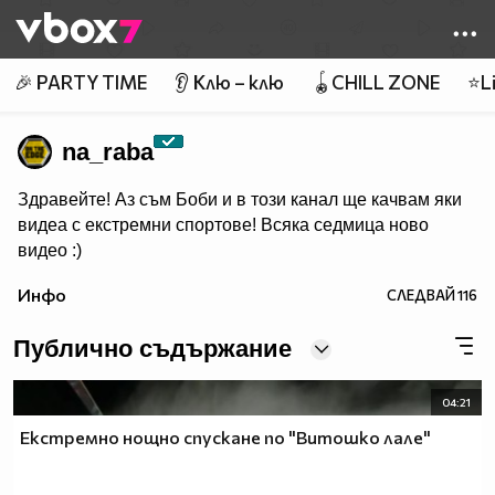
Member of
👾
🎉 PARTY TIME
👂 Клю – клю
🪀CHILL ZONE
⭐Li
na_raba
Здравейте! Аз съм Боби и в този канал ще качвам яки
видеа с екстремни спортове! Всяка седмица ново
видео :)
Инфо
СЛЕДВАЙ
116
Публично съдържание
04:21
Екстремно нощно спускане по "Витошко лале"