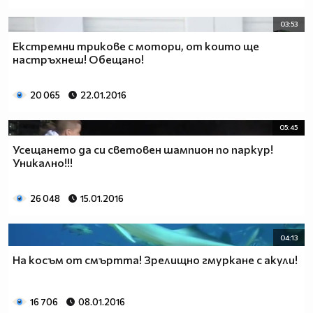
03:53
Екстремни трикове с мотори, от които ще
настръхнеш! Обещано!
20 065
22.01.2016
05:45
Усещането да си световен шампион по паркур!
Уникално!!!
26 048
15.01.2016
04:13
На косъм от смъртта! Зрелищно гмуркане с акули!
16 706
08.01.2016