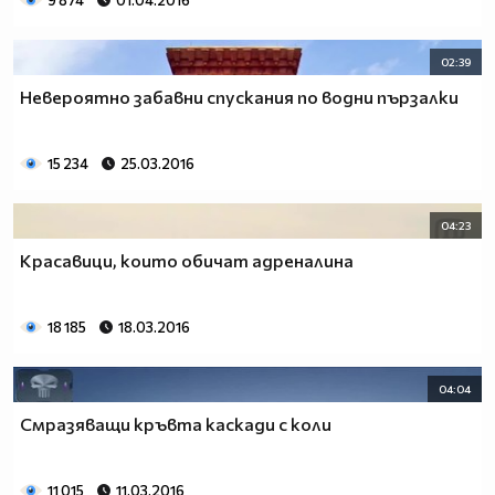
9 874
01.04.2016
02:39
Невероятно забавни спускания по водни пързалки
15 234
25.03.2016
04:23
Красавици, които обичат адреналина
18 185
18.03.2016
04:04
Смразяващи кръвта каскади с коли
11 015
11.03.2016