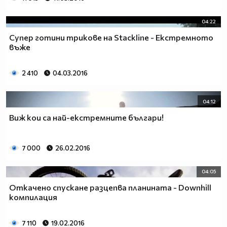
04:22
Супер готини трикове на Stackline - Екстремното
въже
2 410
04.03.2016
04:12
Виж кои са най-екстремните българи!
7 000
26.02.2016
04:05
Откачено спускане разцепва планината - Downhill
компилация
7 110
19.02.2016