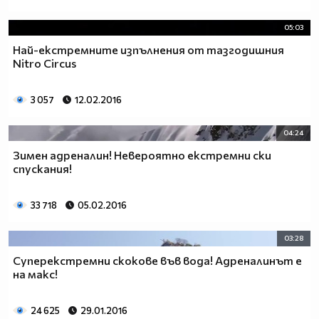
05:03
Най-екстремните изпълнения от тазгодишния
Nitro Circus
3 057
12.02.2016
04:24
Зимен адреналин! Невероятно екстремни ски
спускания!
33 718
05.02.2016
03:28
Суперекстремни скокове във вода! Адреналинът е
на макс!
24 625
29.01.2016