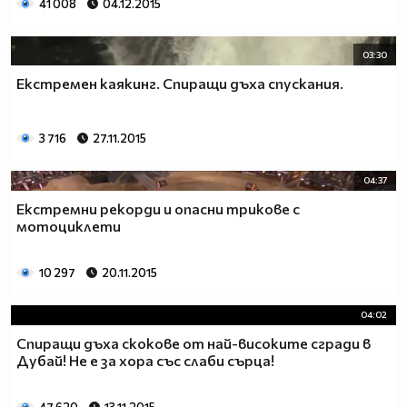
41 008
04.12.2015
03:30
Екстремен каякинг. Спиращи дъха спускания.
3 716
27.11.2015
04:37
Екстремни рекорди и опасни трикове с
мотоциклети
10 297
20.11.2015
04:02
Спиращи дъха скокове от най-високите сгради в
Дубай! Не е за хора със слаби сърца!