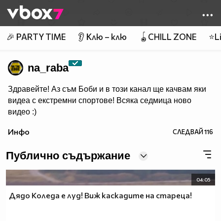
Member of
👾
🎉 PARTY TIME
👂 Клю – клю
🪀CHILL ZONE
⭐Li
na_raba
Здравейте! Аз съм Боби и в този канал ще качвам яки
видеа с екстремни спортове! Всяка седмица ново
видео :)
Инфо
СЛЕДВАЙ
116
Публично съдържание
04:05
Дядо Коледа е луд! Виж каскадите на стареца!