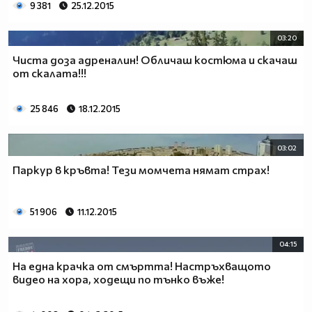
9 381
25.12.2015
03:20
Чиста доза адреналин! Oбличаш костюма и скачаш
от скалата!!!
25 846
18.12.2015
03:02
Паркур в кръвта! Тези момчета нямат страх!
51 906
11.12.2015
04:15
На една крачка от смъртта! Настръхващото
видео на хора, ходещи по тънко въже!