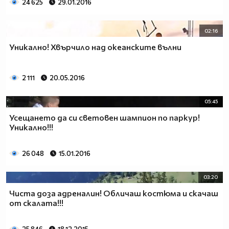
24 625
29.01.2016
02:16
Уникално! Хвърчило над океанските вълни
2 111
20.05.2016
05:45
Усещането да си световен шампион по паркур!
Уникално!!!
26 048
15.01.2016
03:20
Чиста доза адреналин! Oбличаш костюма и скачаш
от скалата!!!