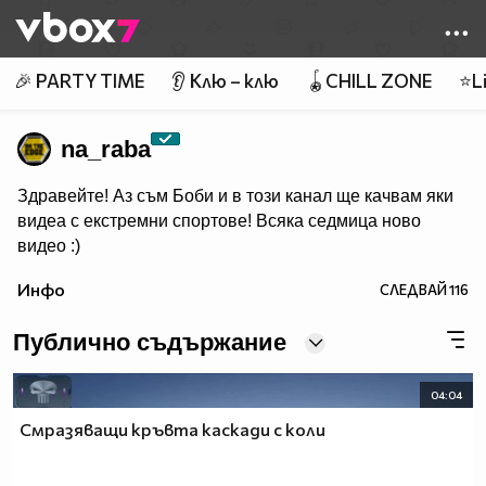
Member of
👾
🎉 PARTY TIME
👂 Клю – клю
🪀CHILL ZONE
⭐Li
na_raba
Здравейте! Аз съм Боби и в този канал ще качвам яки
видеа с екстремни спортове! Всяка седмица ново
видео :)
Инфо
СЛЕДВАЙ
116
Публично съдържание
04:04
Смразяващи кръвта каскади с коли