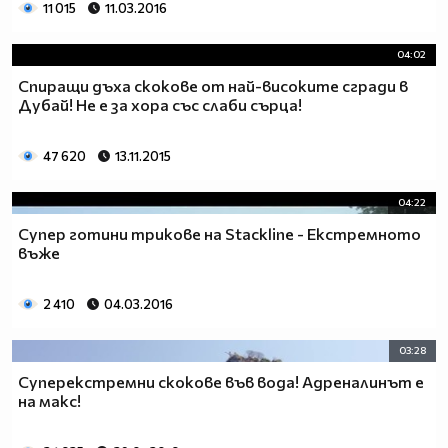
11 015
11.03.2016
04:02
Спиращи дъха скокове от най-високите сгради в
Дубай! Не е за хора със слаби сърца!
47 620
13.11.2015
04:22
Супер готини трикове на Stackline - Екстремното
въже
2 410
04.03.2016
03:28
Суперекстремни скокове във вода! Адреналинът е
на макс!