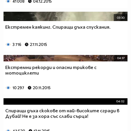
41 008
04.12.2015
03:30
Екстремен каякинг. Спиращи дъха спускания.
3 716
27.11.2015
04:37
Екстремни рекорди и опасни трикове с
мотоциклети
10 297
20.11.2015
04:02
Спиращи дъха скокове от най-високите сгради в
Дубай! Не е за хора със слаби сърца!