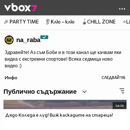
Member of
👾
🎉 PARTY TIME
👂 Клю – клю
🪀CHILL ZONE
⭐Li
na_raba
Здравейте! Аз съм Боби и в този канал ще качвам яки
видеа с екстремни спортове! Всяка седмица ново
видео :)
Инфо
СЛЕДВАЙ
116
Публично съдържание
04:05
Дядо Коледа е луд! Виж каскадите на стареца!