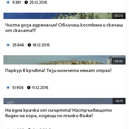
9 381
25.12.2015
03:20
Чиста доза адреналин! Oбличаш костюма и скачаш
от скалата!!!
25 846
18.12.2015
03:02
Паркур в кръвта! Тези момчета нямат страх!
51 906
11.12.2015
04:15
На една крачка от смъртта! Настръхващото
видео на хора, ходещи по тънко въже!